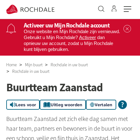
Ga naar 
Naar de homepage
Activeer uw Mijn Rochdale account
Sl
Onze website en Mijn Rochdale zijn vernieuwd.
Gebruikt u Mijn Rochdale?
Activeer
dan
opnieuw uw account, zodat u Mijn Rochdale
Naar hoofdinhoud
Naar hoofdnavigatiemenu
Naar zoeken
kunt blijven gebruiken.
Home
Mijn buurt
Rochdale in uw buurt
Rochdale in uw buurt
Buurtteam Zaanstad
Lees voor
Uitleg woorden
Vertalen
Buurtteam Zaanstad zet zich elke dag samen met
haar team, partners en bewoners in de buurt in voor
een schoon, veilig en fijn thuis in Zaanstad. Het