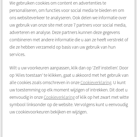
We gebruiken cookies om content en advertenties te
personaliseren, om functies voor social media te bieden en om
ons websiteverkeer te analyseren. Ook delen we informatie over
uw gebruik van onze site met onze
7
partners voor social media,
adverteren en analyse. Deze partners kunnen deze gegevens
combineren met andere informatie die u aan ze heeft verstrekt of
die ze hebben verzameld op basis van uw gebruik van hun
services.
Wilt u uw voorkeuren aanpassen, klik dan op ‘Zelf instellen’. Door
op ‘Alles toestaan’ te klikken, gaat u akkoord met het gebruik van
alle cookies zoals omschreven in onze
Cookieverklaring
. U kunt
Wanneer contact opnemen met een
uw toestemming op elk moment wijzigen of intrekken. Dit doet u
wijkbeheerder?
eenvoudig in onze
Cookieverklaring
of klik op het zwart met witte
symbool linksonder op de website. Vervolgens kunt u eenvoudig
uw cookievoorkeuren bekijken en wijzigen.
Als u last heeft van uw buren of ruzie met ze heeft.
Als er regelmatig rommel op de galerij, in de portiek of
andere algemene ruimte staat.