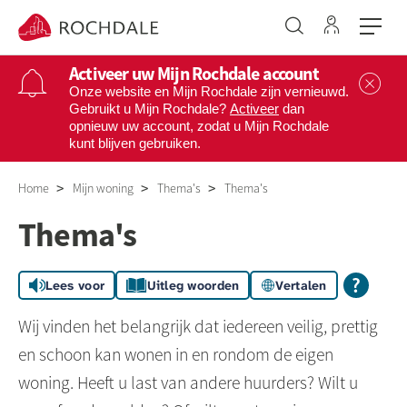
Ga naar 
Naar de homepage
Activeer uw Mijn Rochdale account
Sl
Onze website en Mijn Rochdale zijn vernieuwd.
Gebruikt u Mijn Rochdale?
Activeer
dan
opnieuw uw account, zodat u Mijn Rochdale
Naar hoofdinhoud
Naar hoofdnavigatiemenu
Naar zoeken
kunt blijven gebruiken.
Home
Mijn woning
Thema's
Thema's
Thema's
Lees voor
Uitleg woorden
Vertalen
Wij vinden het belangrijk dat iedereen veilig, prettig
en schoon kan wonen in en rondom de eigen
woning. Heeft u last van andere huurders? Wilt u