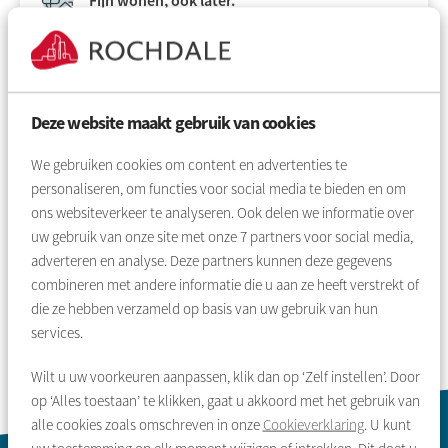
Fijn wonen, ook later.
Woning verduurzamen
Deze website maakt gebruik van cookies
Meedoen in de wijk
We gebruiken cookies om content en advertenties te
personaliseren, om functies voor social media te bieden en om
ons websiteverkeer te analyseren. Ook delen we informatie over
Stel uw vraag
uw gebruik van onze site met onze
7
partners voor social media,
adverteren en analyse. Deze partners kunnen deze gegevens
stel uw vraag of zoek op antwoord
combineren met andere informatie die u aan ze heeft verstrekt of
die ze hebben verzameld op basis van uw gebruik van hun
services.
Wilt u uw voorkeuren aanpassen, klik dan op ‘Zelf instellen’. Door
op ‘Alles toestaan’ te klikken, gaat u akkoord met het gebruik van
alle cookies zoals omschreven in onze
Cookieverklaring
. U kunt