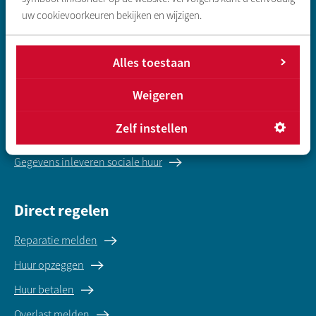
uw cookievoorkeuren bekijken en wijzigen.
Zoeken & aanbod
Alles toestaan
Sociale huurwoning
Weigeren
Vrije sector huurwoning
Zelf instellen
Koopwoningen
Gegevens inleveren sociale huur
Direct regelen
Reparatie melden
Huur opzeggen
Huur betalen
Overlast melden