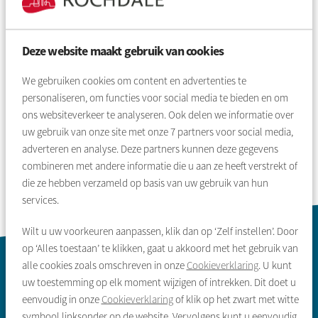
Parkeren
Deze website maakt gebruik van cookies
Stel uw vraag
We gebruiken cookies om content en advertenties te
personaliseren, om functies voor social media te bieden en om
ons websiteverkeer te analyseren. Ook delen we informatie over
stel uw vraag of zoek op antwoord
uw gebruik van onze site met onze
7
partners voor social media,
adverteren en analyse. Deze partners kunnen deze gegevens
combineren met andere informatie die u aan ze heeft verstrekt of
die ze hebben verzameld op basis van uw gebruik van hun
services.
Wilt u uw voorkeuren aanpassen, klik dan op ‘Zelf instellen’. Door
op ‘Alles toestaan’ te klikken, gaat u akkoord met het gebruik van
Contactinformatie
alle cookies zoals omschreven in onze
Cookieverklaring
. U kunt
uw toestemming op elk moment wijzigen of intrekken. Dit doet u
eenvoudig in onze
Cookieverklaring
of klik op het zwart met witte
symbool linksonder op de website. Vervolgens kunt u eenvoudig