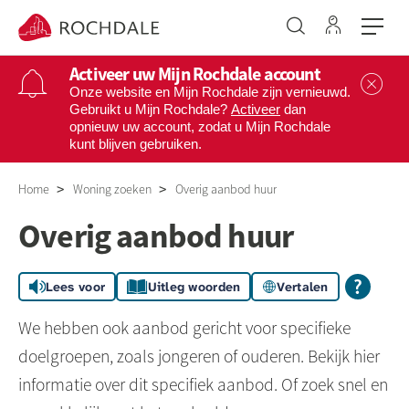
Ga naar 
Naar de homepage
Activeer uw Mijn Rochdale account
Sl
Onze website en Mijn Rochdale zijn vernieuwd.
Gebruikt u Mijn Rochdale?
Activeer
dan
opnieuw uw account, zodat u Mijn Rochdale
Naar hoofdinhoud
Naar hoofdnavigatiemenu
Naar zoeken
kunt blijven gebruiken.
Home
Woning zoeken
Overig aanbod huur
Overig aanbod huur
Lees voor
Uitleg woorden
Vertalen
We hebben ook aanbod gericht voor specifieke
doelgroepen, zoals jongeren of ouderen. Bekijk hier
informatie over dit specifiek aanbod. Of zoek snel en