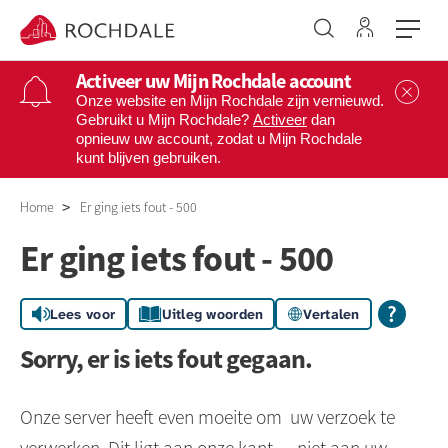
Ga naar 
Naar de homepage
Activeer uw Mijn Rochdale account
Sl
Onze website en Mijn Rochdale zijn vernieuwd.
Gebruikt u Mijn Rochdale?
Activeer
dan
opnieuw uw account, zodat u Mijn Rochdale
Naar hoofdinhoud
Naar hoofdnavigatiemenu
Naar zoeken
kunt blijven gebruiken.
Home
Er ging iets fout - 500
Er ging iets fout - 500
Lees voor
Uitleg woorden
Vertalen
Sorry, er is iets fout gegaan.
Onze server heeft even moeite om uw verzoek te