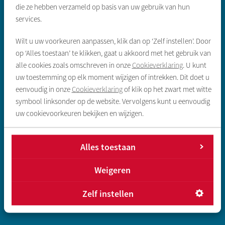
die ze hebben verzameld op basis van uw gebruik van hun
Zoeken & aanbod
services.
Wilt u uw voorkeuren aanpassen, klik dan op ‘Zelf instellen’. Door
Sociale huurwoning
op ‘Alles toestaan’ te klikken, gaat u akkoord met het gebruik van
Vrije sector huurwoning
alle cookies zoals omschreven in onze
Cookieverklaring
. U kunt
uw toestemming op elk moment wijzigen of intrekken. Dit doet u
Koopwoningen
eenvoudig in onze
Cookieverklaring
of klik op het zwart met witte
Gegevens inleveren sociale huur
symbool linksonder op de website. Vervolgens kunt u eenvoudig
uw cookievoorkeuren bekijken en wijzigen.
Direct regelen
Alles toestaan
Reparatie melden
Huur opzeggen
Weigeren
Huur betalen
Zelf instellen
Overlast melden