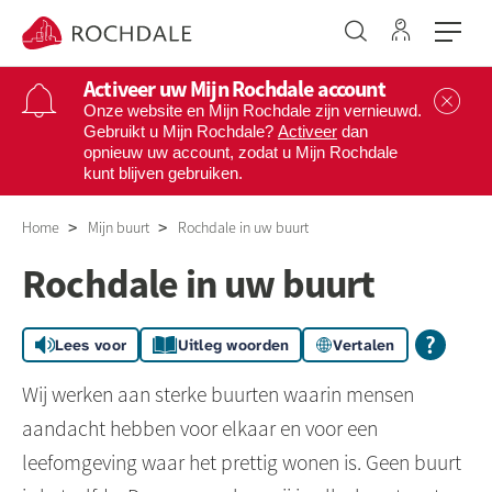
Ga naar 
Naar de homepage
Activeer uw Mijn Rochdale account
Sl
Onze website en Mijn Rochdale zijn vernieuwd.
Gebruikt u Mijn Rochdale?
Activeer
dan
opnieuw uw account, zodat u Mijn Rochdale
Naar hoofdinhoud
Naar hoofdnavigatiemenu
Naar zoeken
kunt blijven gebruiken.
Home
Mijn buurt
Rochdale in uw buurt
Rochdale in uw buurt
Lees voor
Uitleg woorden
Vertalen
Wij werken aan sterke buurten waarin mensen
aandacht hebben voor elkaar en voor een
leefomgeving waar het prettig wonen is. Geen buurt