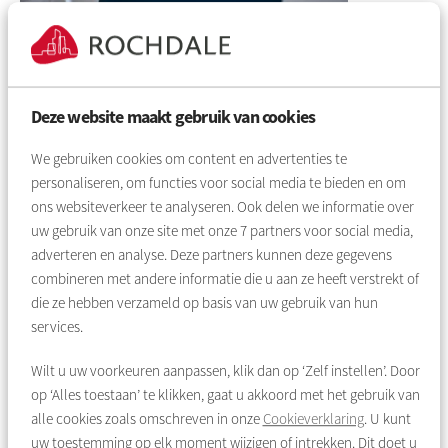
Accent A: Iedereen kan meedoen
Deze website maakt gebruik van cookies
In Amsterdam en omgeving wonen veel verschillende mensen
met en bij elkaar in zeer uiteenlopende buurten. Diversiteit is
We gebruiken cookies om content en advertenties te
de kracht van de regio. Rochdale draagt bij aan die kracht
personaliseren, om functies voor social media te bieden en om
door er te zijn voor iedereen die een betaalbaar huis nodig
ons websiteverkeer te analyseren. Ook delen we informatie over
heeft, waarbij altijd extra aandacht is voor mensen die extra
uw gebruik van onze site met onze
7
partners voor social media,
hulp nodig hebben.
adverteren en analyse. Deze partners kunnen deze gegevens
combineren met andere informatie die u aan ze heeft verstrekt of
die ze hebben verzameld op basis van uw gebruik van hun
services.
Wilt u uw voorkeuren aanpassen, klik dan op ‘Zelf instellen’. Door
op ‘Alles toestaan’ te klikken, gaat u akkoord met het gebruik van
alle cookies zoals omschreven in onze
Cookieverklaring
. U kunt
uw toestemming op elk moment wijzigen of intrekken. Dit doet u