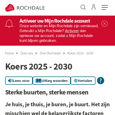
Ga naar 
Naar de homepage
Activeer uw Mijn Rochdale account
Sl
Onze website en Mijn Rochdale zijn vernieuwd.
Gebruikt u Mijn Rochdale?
Activeer
dan
opnieuw uw account, zodat u Mijn Rochdale
Naar hoofdinhoud
Naar hoofdnavigatiemenu
Naar zoeken
kunt blijven gebruiken.
Home
Over ons
Over Rochdale
Koers 2025 - 2030
Koers 2025 - 2030
Lees voor
Uitleg woorden
Vertalen
Sterke buurten, sterke mensen
Je huis, je thuis, je buren, je buurt. Het zijn
misschien wel de belangrijkste factoren