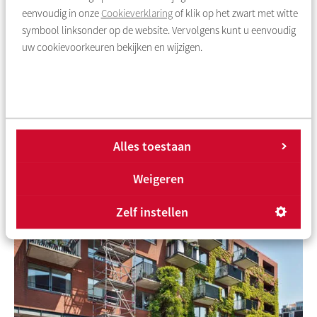
eenvoudig in onze
Cookieverklaring
of klik op het zwart met witte
symbool linksonder op de website. Vervolgens kunt u eenvoudig
uw cookievoorkeuren bekijken en wijzigen.
Accent B: Sterke gemeenschappen
Een van de belangrijkste kenmerken van een sterke buurt is
‘sociale binding’. In sterke buurten heb je krachtige
gemeenschappen. Het faciliteren van gemeenschappen die
zorgen voor elkaar en voor de buurt krijgt de komende jaren
Alles toestaan
veel aandacht.
Weigeren
Zelf instellen