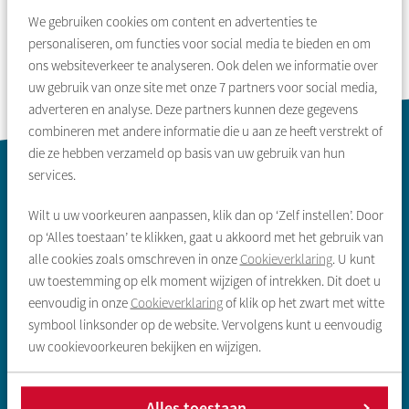
We gebruiken cookies om content en advertenties te
personaliseren, om functies voor social media te bieden en om
ons websiteverkeer te analyseren. Ook delen we informatie over
uw gebruik van onze site met onze
7
partners voor social media,
adverteren en analyse. Deze partners kunnen deze gegevens
combineren met andere informatie die u aan ze heeft verstrekt of
die ze hebben verzameld op basis van uw gebruik van hun
Contactinformatie
services.
Wilt u uw voorkeuren aanpassen, klik dan op ‘Zelf instellen’. Door
op ‘Alles toestaan’ te klikken, gaat u akkoord met het gebruik van
alle cookies zoals omschreven in onze
Cookieverklaring
. U kunt
uw toestemming op elk moment wijzigen of intrekken. Dit doet u
eenvoudig in onze
Cookieverklaring
of klik op het zwart met witte
Zoeken & aanbod
symbool linksonder op de website. Vervolgens kunt u eenvoudig
uw cookievoorkeuren bekijken en wijzigen.
Sociale huurwoning
Vrije sector huurwoning
Alles toestaan