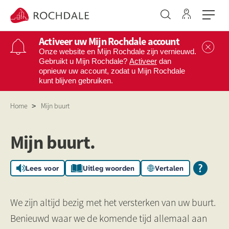
Ga naar 
Naar de homepage
Activeer uw Mijn Rochdale account
Sl
Onze website en Mijn Rochdale zijn vernieuwd.
Gebruikt u Mijn Rochdale?
Activeer
dan
opnieuw uw account, zodat u Mijn Rochdale
Naar hoofdinhoud
Naar hoofdnavigatiemenu
Naar zoeken
kunt blijven gebruiken.
Home
Mijn buurt
Mijn buurt
Mijn buurt.
Lees voor
Uitleg woorden
Vertalen
We zijn altijd bezig met het versterken van uw buurt.
Benieuwd waar we de komende tijd allemaal aan