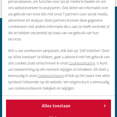
personaliseren, om functies voor social media te bieden en om
ons websiteverkeer te analyseren. Ook delen we informatie over
uw gebruik van onze site met onze
7
partners voor social media,
adverteren en analyse. Deze partners kunnen deze gegevens
Contactinformatie
combineren met andere informatie die u aan ze heeft verstrekt of
die ze hebben verzameld op basis van uw gebruik van hun
services.
Wilt u uw voorkeuren aanpassen, klik dan op ‘Zelf instellen’. Door
op ‘Alles toestaan’ te klikken, gaat u akkoord met het gebruik van
alle cookies zoals omschreven in onze
Cookieverklaring
. U kunt
Zoeken & aanbod
uw toestemming op elk moment wijzigen of intrekken. Dit doet u
eenvoudig in onze
Cookieverklaring
of klik op het zwart met witte
Sociale huurwoning
symbool linksonder op de website. Vervolgens kunt u eenvoudig
uw cookievoorkeuren bekijken en wijzigen.
Vrije sector huurwoning
Koopwoningen
Alles toestaan
Gegevens inleveren sociale huur