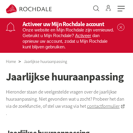
Ga naar 
Naar de homepage
Activeer uw Mijn Rochdale account
Sl
Onze website en Mijn Rochdale zijn vernieuwd.
Gebruikt u Mijn Rochdale?
Activeer
dan
opnieuw uw account, zodat u Mijn Rochdale
Naar hoofdinhoud
Naar hoofdnavigatiemenu
Naar zoeken
kunt blijven gebruiken.
Home
Jaarlijkse huuraanpassing
Jaarlijkse huuraanpassing
Hieronder staan de veelgestelde vragen over de jaarlijkse
huuraanpassing. Niet gevonden wat u zocht? Probeer het dan
via de zoekfunctie, of stel uw vraag via het
contactformulier
.