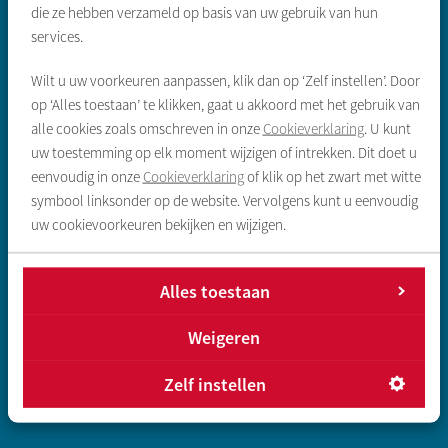
die ze hebben verzameld op basis van uw gebruik van hun
Zoeken & aanbod
services.
Wilt u uw voorkeuren aanpassen, klik dan op ‘Zelf instellen’. Door
Sociale huurwoning
op ‘Alles toestaan’ te klikken, gaat u akkoord met het gebruik van
Vrije sector huurwoning
alle cookies zoals omschreven in onze
Cookieverklaring
. U kunt
uw toestemming op elk moment wijzigen of intrekken. Dit doet u
Koopwoningen
eenvoudig in onze
Cookieverklaring
of klik op het zwart met witte
Gegevens inleveren sociale huur
symbool linksonder op de website. Vervolgens kunt u eenvoudig
uw cookievoorkeuren bekijken en wijzigen.
Direct regelen
Alles toestaan
Reparatie melden
Huur opzeggen
Weigeren
Huur betalen
Zelf instellen
Overlast melden