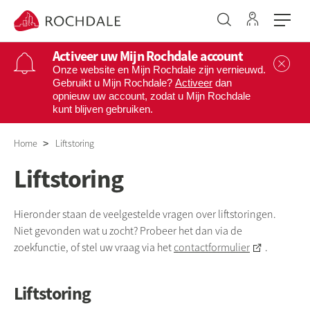
Ga naar 
Naar de homepage
Activeer uw Mijn Rochdale account
Sl
Onze website en Mijn Rochdale zijn vernieuwd.
Gebruikt u Mijn Rochdale?
Activeer
dan
opnieuw uw account, zodat u Mijn Rochdale
Naar hoofdinhoud
Naar hoofdnavigatiemenu
Naar zoeken
kunt blijven gebruiken.
Home
Liftstoring
Liftstoring
Hieronder staan de veelgestelde vragen over liftstoringen.
Niet gevonden wat u zocht? Probeer het dan via de
zoekfunctie, of stel uw vraag via het
contactformulier
.
Liftstoring