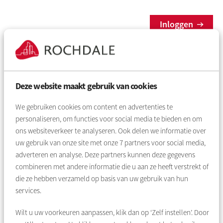
Inloggen
Wachtwoord vergeten
Deze website maakt gebruik van cookies
Nog geen account?
We gebruiken cookies om content en advertenties te
personaliseren, om functies voor social media te bieden en om
ons websiteverkeer te analyseren. Ook delen we informatie over
Maak een account aan en regel al uw huurzaken
uw gebruik van onze site met onze
7
partners voor social media,
eenvoudig online.
adverteren en analyse. Deze partners kunnen deze gegevens
combineren met andere informatie die u aan ze heeft verstrekt of
Account aanmaken
die ze hebben verzameld op basis van uw gebruik van hun
services.
Wilt u uw voorkeuren aanpassen, klik dan op ‘Zelf instellen’. Door