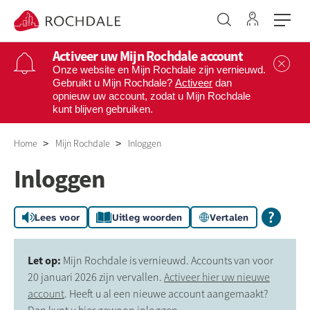
Ga naar 
Naar de homepage
Activeer uw Mijn Rochdale account
Sl
Onze website en Mijn Rochdale zijn vernieuwd.
Gebruikt u Mijn Rochdale?
Activeer
dan
opnieuw uw account, zodat u Mijn Rochdale
Naar hoofdinhoud
Naar hoofdnavigatiemenu
Naar zoeken
kunt blijven gebruiken.
Home
Mijn Rochdale
Inloggen
Inloggen
Lees voor
Uitleg woorden
Vertalen
Let op:
Mijn Rochdale is vernieuwd. Accounts van voor
20 januari 2026 zijn vervallen.
Activeer hier uw nieuwe
account
. Heeft u al een nieuwe account aangemaakt?