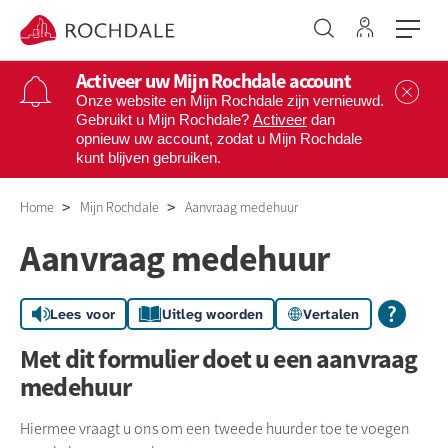
Ga naar 
Naar de homepage
Activeer uw Mijn Rochdale account
Sl
Onze website en Mijn Rochdale zijn vernieuwd.
Gebruikt u Mijn Rochdale?
Activeer
dan
opnieuw uw account, zodat u Mijn Rochdale
Naar hoofdinhoud
Naar hoofdnavigatiemenu
Naar zoeken
kunt blijven gebruiken.
Home
Mijn Rochdale
Aanvraag medehuur
Aanvraag medehuur
Lees voor
Uitleg woorden
Vertalen
Met dit formulier doet u een aanvraag
medehuur
Hiermee vraagt u ons om een tweede huurder toe te voegen