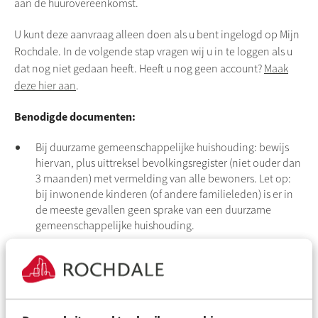
aan de huurovereenkomst.
U kunt deze aanvraag alleen doen als u bent ingelogd op Mijn
Rochdale. In de volgende stap vragen wij u in te loggen als u
dat nog niet gedaan heeft. Heeft u nog geen account?
Maak
deze hier aan
.
Benodigde documenten:
Bij duurzame gemeenschappelijke huishouding: bewijs
hiervan, plus uittreksel bevolkingsregister (niet ouder dan
3 maanden) met vermelding van alle bewoners. Let op:
bij inwonende kinderen (of andere familieleden) is er in
de meeste gevallen geen sprake van een duurzame
gemeenschappelijke huishouding.
Een scan van de ingevulde
akkoordverklaring voorgedragen medehuurder
.
Bij huwelijk of geregistreerd partnerschap: de akte
hiervan.