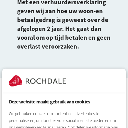
Met een verhuurdersverklaring
geven wij aan hoe uw woon-en
betaalgedrag is geweest over de
afgelopen 2 jaar. Het gaat dan
vooral om op tijd betalen en geen
overlast veroorzaken.
Hoe ontvang ik mijn
verhuurdersverklaring?
Deze website maakt gebruik van cookies
Digitaal
We gebruiken cookies om content en advertenties te
Wij zetten de verhuurdersverklaring klaar in uw postvak
personaliseren, om functies voor social media te bieden en om
van
Mijn Rochdale
. U kunt deze dan printen of opslaan en
ons websiteverkeer te analyseren. Ook delen we informatie over