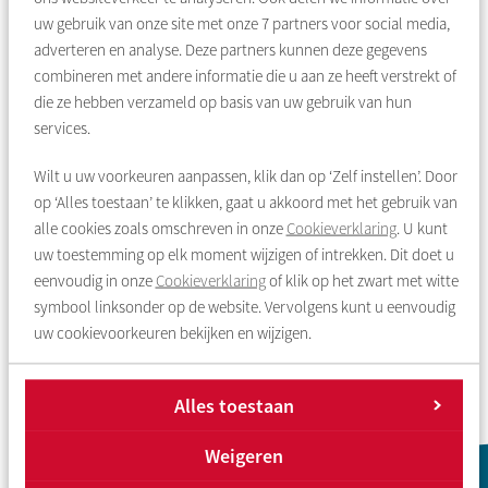
doorsturen.
uw gebruik van onze site met onze
7
partners voor social media,
Post
adverteren en analyse. Deze partners kunnen deze gegevens
Wij sturen uw verhuurdersverklaring naar het bij ons
combineren met andere informatie die u aan ze heeft verstrekt of
bekende correspondentieadres. Houd er rekening mee
die ze hebben verzameld op basis van uw gebruik van hun
dat de post even onderweg kan zijn.
services.
Ophalen
Wilt u uw voorkeuren aanpassen, klik dan op ‘Zelf instellen’. Door
Bij onze servicebalie aan het Bos en Lommerplein 303 in
Amsterdam. Wij vragen u dan om een
op ‘Alles toestaan’ te klikken, gaat u akkoord met het gebruik van
geldig identiteitsbewijs. U kunt de verhuurdersverklaring
alle cookies zoals omschreven in onze
Cookieverklaring
. U kunt
niet laten ophalen door iemand anders. Onze
uw toestemming op elk moment wijzigen of intrekken. Dit doet u
servicebalie is geopend van 09.00 tot 16.30 uur.
eenvoudig in onze
Cookieverklaring
of klik op het zwart met witte
symbool linksonder op de website. Vervolgens kunt u eenvoudig
Geef bij uw aanvraag aan hoe u de verhuurdersverklaring wilt
uw cookievoorkeuren bekijken en wijzigen.
ontvangen.
Alles toestaan
Weigeren