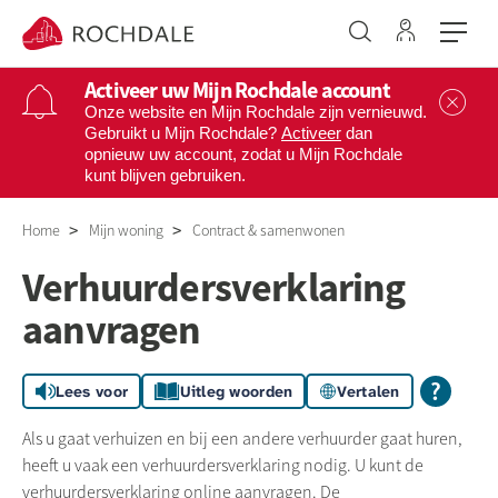
Ga naar 
Naar de homepage
Activeer uw Mijn Rochdale account
Sl
Onze website en Mijn Rochdale zijn vernieuwd.
Gebruikt u Mijn Rochdale?
Activeer
dan
opnieuw uw account, zodat u Mijn Rochdale
Naar hoofdinhoud
Naar hoofdnavigatiemenu
Naar zoeken
kunt blijven gebruiken.
Home
Mijn woning
Contract & samenwonen
Verhuurdersverklaring
aanvragen
Lees voor
Uitleg woorden
Vertalen
Als u gaat verhuizen en bij een andere verhuurder gaat huren,
heeft u vaak een verhuurdersverklaring nodig. U kunt de
verhuurdersverklaring online aanvragen. De