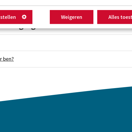
nstellen
Weigeren
Alles toes
verhoging
er ben?