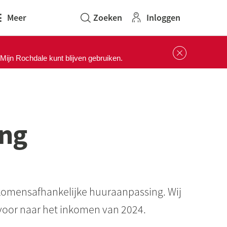
Inloggen
Meer
Sluit 
ijn Rochdale kunt blijven gebruiken.
ing
komensafhankelijke huuraanpassing. Wij
rvoor naar het inkomen van 2024.