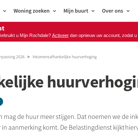
Woning zoeken
Mijn buurt
Over ons
nt
Gebruikt u Mijn Rochdale?
Activeer
dan opnieuw uw account, zodat u M
anpassing 2026
Inkomensafhankelijke huurverhoging
elijke huurverhog
 mag de huur meer stijgen. Dat noemen we de in
 in aanmerking komt. De Belastingdienst kijkt hie