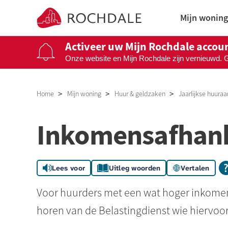
Naar de homepage
Mijn woning
Activeer uw Mijn Rochdale accou
Onze website en Mijn Rochdale zijn vernieuwd. 
Naar hoofdinhoud
Naar hoofdnavigatiemenu
Naar zoeken
Home
Mijn woning
Huur & geldzaken
Jaarlijkse huura
Inkomensafhank
Lees voor
Uitleg woorden
Vertalen
Voor huurders met een wat hoger inkomen
horen van de Belastingdienst wie hiervoor