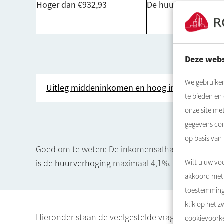
Hoger dan €932,93
De huuraanpassing 
Deze webs
We gebruiken
Uitleg middeninkomen en hoog inkomen
te bieden en
onze site me
gegevens com
op basis van
Goed om te weten:
De inkomensafhankelijke huurv
is de huurverhoging
maximaal 4,1%.
Wilt u uw voo
akkoord met 
toestemming 
klik op het 
Hieronder staan de veelgestelde vragen over inkom
cookievoorke