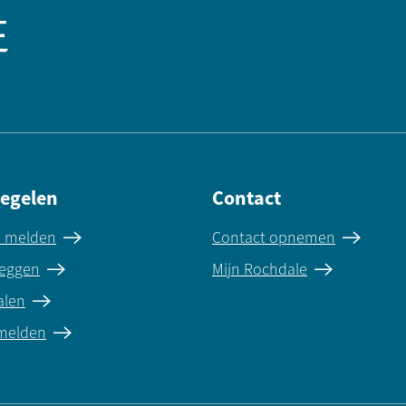
regelen
Contact
e melden
Contact opnemen
eggen
Mijn Rochdale
alen
 melden