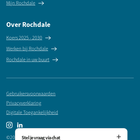
Mijn Rochdale
Over Rochdale
Koers 2025 - 2030
Werken bij Rochdale
Rochdale in uw buurt
Gebruikersvoorwaarden
Privacyverklaring
Digitale Toegankelijkheid
Instagram
LinkedIn
©2025 Rochdale Woningstichting
Stel je vraag via chat