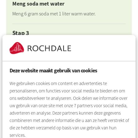
Meng soda met water
Meng 6 gram soda met 1 liter warm water.
Stap 3
Gebruik een doek of sponsje
Maak de plek schoon met een doek of spons. Maak ook
de ruimte om de plek heen schoon.
Deze website maakt gebruik van cookies
Stap 4
We gebruiken cookies om content en advertenties te
personaliseren, om functies voor social media te bieden en om
Ventileer
ons websiteverkeer te analyseren. Ook delen we informatie over
Zet een raam open in de ruimte. Zo verdwijnt het vocht
uw gebruik van onze site met onze
7
partners voor social media,
sneller.
adverteren en analyse. Deze partners kunnen deze gegevens
combineren met andere informatie die u aan ze heeft verstrekt of
die ze hebben verzameld op basis van uw gebruik van hun
services.