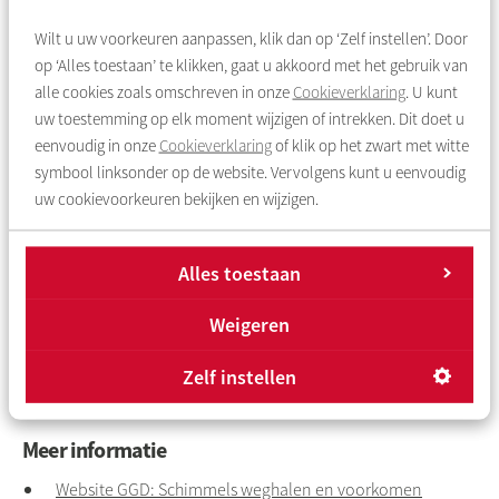
Vochtproblemen voorkomen
Wilt u uw voorkeuren aanpassen, klik dan op ‘Zelf instellen’. Door
op ‘Alles toestaan’ te klikken, gaat u akkoord met het gebruik van
Het is belangrijk dat u vochtproblemen aanpakt om te zorgen
alle cookies zoals omschreven in onze
Cookieverklaring
. U kunt
dat de schimmel niet meer terugkomt.
Deze tips
helpen u
uw toestemming op elk moment wijzigen of intrekken. Dit doet u
daarbij. Weet u ondanks deze tips niet zo goed hoe u de
eenvoudig in onze
Cookieverklaring
of klik op het zwart met witte
vochtproblemen moet aanpakken? Kijk op 'Vocht en
symbool linksonder op de website. Vervolgens kunt u eenvoudig
schimmel? Dat lossen we samen op'.
uw cookievoorkeuren bekijken en wijzigen.
Ook interessant
Alles toestaan
Direct naar
Weigeren
Tips voor ventileren
Zelf instellen
Schimmel en vocht? Meld het nu.
Meer informatie
Website GGD: Schimmels weghalen en voorkomen