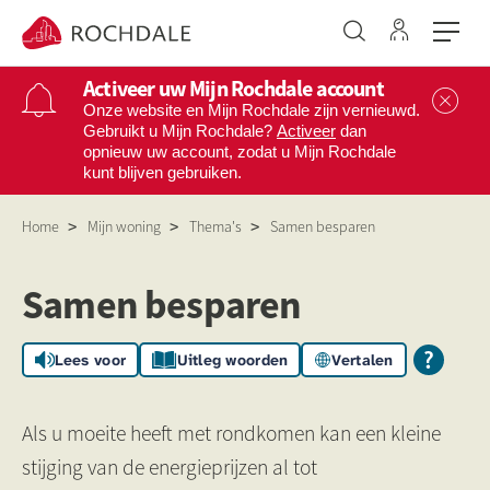
Ga naar 
Naar de homepage
Activeer uw Mijn Rochdale account
Sl
Onze website en Mijn Rochdale zijn vernieuwd.
Gebruikt u Mijn Rochdale?
Activeer
dan
opnieuw uw account, zodat u Mijn Rochdale
Naar hoofdinhoud
Naar hoofdnavigatiemenu
Naar zoeken
kunt blijven gebruiken.
Home
Mijn woning
Thema's
Samen besparen
Samen besparen
Samen besparen
Lees voor
Uitleg woorden
Vertalen
Als u moeite heeft met rondkomen kan een kleine
stijging van de energieprijzen al tot