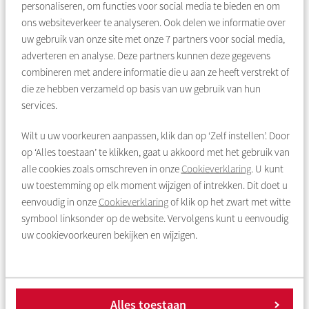
personaliseren, om functies voor social media te bieden en om
ons websiteverkeer te analyseren. Ook delen we informatie over
uw gebruik van onze site met onze
7
partners voor social media,
adverteren en analyse. Deze partners kunnen deze gegevens
combineren met andere informatie die u aan ze heeft verstrekt of
die ze hebben verzameld op basis van uw gebruik van hun
services.
Dit kunt u beter niet doen
Wilt u uw voorkeuren aanpassen, klik dan op ‘Zelf instellen’. Door
op ‘Alles toestaan’ te klikken, gaat u akkoord met het gebruik van
Veel mensen zoeken goedkope alternatieven om er deze
alle cookies zoals omschreven in onze
Cookieverklaring
. U kunt
winter warm bij te zitten. Soms levert dat creatieve
uw toestemming op elk moment wijzigen of intrekken. Dit doet u
oplossingen op. Maar niet elk idee is even verstandig.
eenvoudig in onze
Cookieverklaring
of klik op het zwart met witte
Lees hier wat u beter niet kunt doen
symbool linksonder op de website. Vervolgens kunt u eenvoudig
uw cookievoorkeuren bekijken en wijzigen.
Alles toestaan