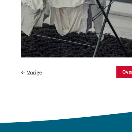
Ov
Vorige