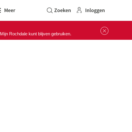
Inloggen
Meer
Sluit 
ijn Rochdale kunt blijven gebruiken.