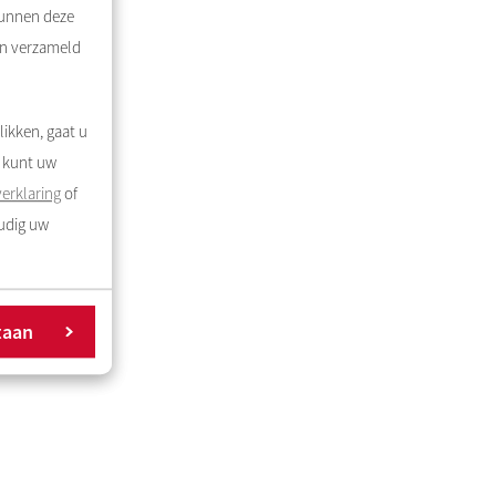
kunnen deze
en verzameld
likken, gaat u
U kunt uw
erklaring
of
oudig uw
taan