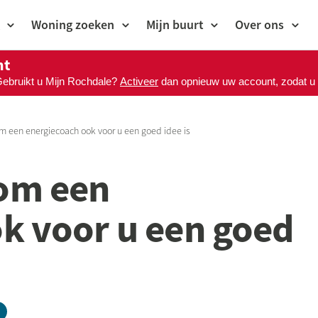
Woning zoeken
Mijn buurt
Over ons
nt
Gebruikt u Mijn Rochdale?
Activeer
dan opnieuw uw account, zodat u M
 een energiecoach ook voor u een goed idee is
om een
k voor u een goed