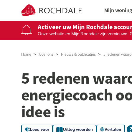
Naar de homepage
Mijn woning
Activeer uw Mijn Rochdale accou
Onze website en Mijn Rochdale zijn vernieuwd. 
Naar hoofdinhoud
Naar hoofdnavigatiemenu
Naar zoeken
Home
Over ons
Nieuws & publicaties
5 redenen waarom
5 redenen waar
energiecoach oo
idee is
Lees voor
Uitleg woorden
Vertalen