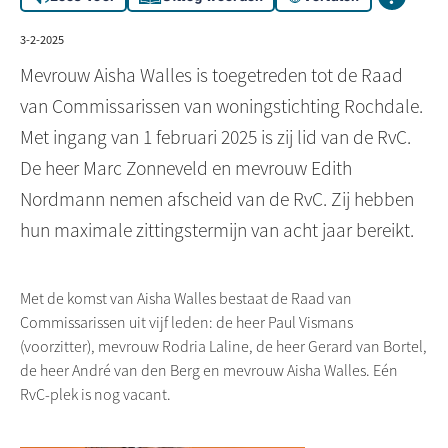
3-2-2025
Mevrouw Aisha Walles is toegetreden tot de Raad
van Commissarissen van woningstichting Rochdale.
Met ingang van 1 februari 2025 is zij lid van de RvC.
De heer Marc Zonneveld en mevrouw Edith
Nordmann nemen afscheid van de RvC. Zij hebben
hun maximale zittingstermijn van acht jaar bereikt.
Met de komst van Aisha
Walles
bestaat de Raad van
Commissarissen uit vijf leden: de heer Paul
Vismans
(voorzitter), mevrouw
Rodria
Laline
, de heer Gerard van
Bortel
,
de heer André van den Berg en mevrouw Aisha
Walles
.
Eén
RvC-plek
is nog vacant.