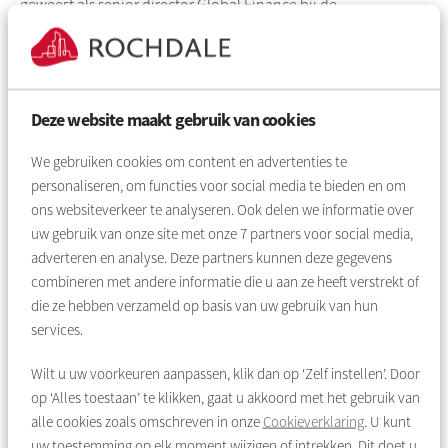
geweest als senior director
Global
Finance bij de
consumenten-internetgroep
Prosus
.
Maatschappelijk betrokken
In 2011 was Aisha lid van de Raad van Toezicht (
RvT
) en
Deze website maakt gebruik van cookies
auditcommissie van ziekenhuis Sint
Lucas-Andreas
in
We gebruiken cookies om content en advertenties te
Amsterdam. Ze nam hier afscheid toen ze voor Stork in
personaliseren, om functies voor social media te bieden en om
Maleisië ging werken. Over haar motivatie zich in te zetten voor
ons websiteverkeer te analyseren. Ook delen we informatie over
Rochdale
zegt ze:
uw gebruik van onze site met onze
7
partners voor social media,
“Sinds 2023 ben ik lid van de Raad van Toezicht (tevens
adverteren en analyse. Deze partners kunnen deze gegevens
voorzitter van de auditcommissie) van twee
combineren met andere informatie die u aan ze heeft verstrekt of
onderwijsorganisaties. Ik wilde graag een maatschappelijke
die ze hebben verzameld op basis van uw gebruik van hun
bijdrage leveren aan één van de belangrijke pijlers van de
services.
toekomstige generatie. Een betaalbare woning in een ‘sterke
Wilt u uw voorkeuren aanpassen, klik dan op ‘Zelf instellen’. Door
buurt’ is wat mij betreft ook zo’n pijler en spreekt mij aan in de
op ‘Alles toestaan’ te klikken, gaat u akkoord met het gebruik van
koers van
Rochdale
. Ik ben zelf opgegroeid in Amsterdam en
alle cookies zoals omschreven in onze
Cookieverklaring
. U kunt
bekend met de grootstedelijke problematiek. De uitdagingen
uw toestemming op elk moment wijzigen of intrekken. Dit doet u