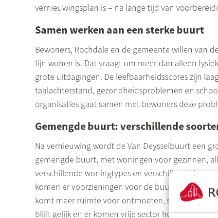
vernieuwingsplan is – na lange tijd van voorbereid
Samen werken aan een sterke buurt
Bewoners,
Rochdale
en de gemeente willen van de 
fijn wonen is. Dat vraagt om meer dan alleen fysi
grote uitdagingen. De leefbaarheidsscores zijn l
taalachterstand, gezondheidsproblemen en school
organisaties gaat samen met bewoners deze proble
Gemengde buurt: verschillende soort
Na vernieuwing wordt de Van
Deysselbuurt
een gro
gemengde buurt, met woningen voor gezinnen, al
verschillende woningtypes en verschillende huurpr
komen er voorzieningen voor de buurt in de bedrij
komt meer ruimte voor ontmoeten, spelen en aand
blijft gelijk en er komen vrije sector huurwoninge