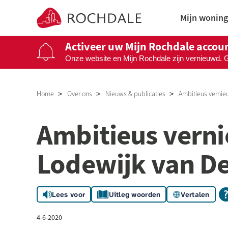
Naar de homepage
Mijn woning
Activeer uw Mijn Rochdale accou
Onze website en Mijn Rochdale zijn vernieuwd. 
Naar hoofdinhoud
Naar hoofdnavigatiemenu
Naar zoeken
Home
Over ons
Nieuws & publicaties
Ambitieus vernie
Ambitieus vern
Lodewijk van D
Lees voor
Uitleg woorden
Vertalen
4-6-2020