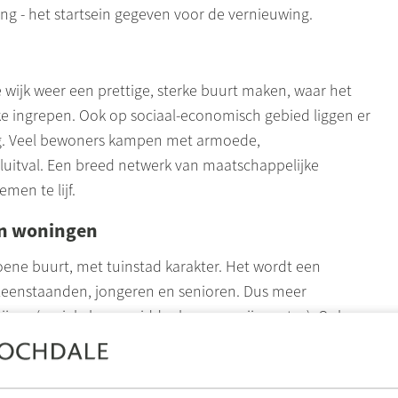
ing - het startsein gegeven voor de vernieuwing.
wijk weer een prettige, sterke buurt maken, waar het
eke ingrepen. Ook op sociaal-economisch gebied liggen er
aag. Veel bewoners kampen met armoede,
uitval. Een breed netwerk van maatschappelijke
men te lijf.
en woningen
ene buurt, met tuinstad karakter. Het wordt een
leenstaanden, jongeren en senioren. Dus meer
ijzen (sociale huur,
middenhuur
en vrije sector). Ook
fsruimtes die aansluiten bij de wensen van de buurt. Er
acht voor groen. Het aantal sociale huurwoningen
n en koopwoningen bij. Op die manier is het ook mogelijk