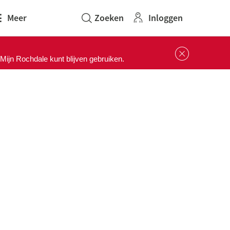
Inloggen
Meer
Sluit 
ijn Rochdale kunt blijven gebruiken.