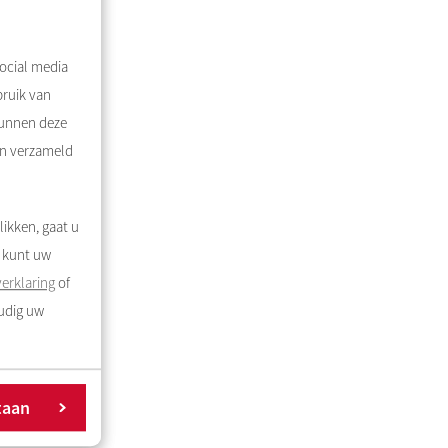
ocial media
bruik van
kunnen deze
en verzameld
likken, gaat u
U kunt uw
erklaring
of
oudig uw
taan