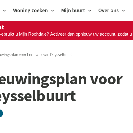
Woning zoeken
Mijn buurt
Over ons
nt
Gebruikt u Mijn Rochdale?
Activeer
dan opnieuw uw account, zodat u M
uwingsplan voor Lodewijk van Deysselbuurt
ieuwingsplan voor
eysselbuurt