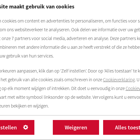
ite maakt gebruik van cookies
 cookies om content en advertenties te personaliseren, om functies voor s
 om ons websiteverkeer te analyseren. Ook delen we informatie over uw ge
wonersbijeenkomsten niet doorgaan.
Rochdale
en de
t onze
7
partners voor social media, adverteren en analyse. Deze partners 
woners toch mee te nemen in de plannen. Door middel
bineren met andere informatie die u aan ze heeft verstrekt of die ze hebb
en is het vernieuwingsplan gepresenteerd. Het was voor
 uw gebruik van hun services.
laatsvonden. Aan de drie bijeenkomsten op 19 mei
agen gesteld, die in de uitzending en daarna zijn
rkeuren aanpassen, klik dan op ‘Zelf instellen’. Door op ‘Alles toestaan’ te k
het gebruik van alle cookies zoals omschreven in onze
Cookieverklaring
. 
op elk moment wijzigen of intrekken. Dit doet u eenvoudig in onze
Cookiev
zwart met witte symbool linksonder op de website. Vervolgens kunt u eenv
en over het vernieuwingsplan. De gemeente doet dat op
uren bekijken en wijzigen.
 Ondertussen werkt de projectorganisatie door aan de
n.
nstellen
Weigeren
Alles toes
ngsplan