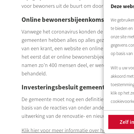
Deze webs
voor bewoners uit de buurt om door te stromen.
Online bewonersbijeenkomsten
We gebruiken
te bieden en
Vanwege het coronavirus konden de geplande be
onze site me
gemeenten hebben alles op alles gezet om de be
gegevens com
van een krant, een website en online bijeenkomst
op basis van
het eerst dat er online bewonersbijeenkomsten p
namen zo’n 400 mensen deel, er werden ruim 300 vr
Wilt u uw voo
behandeld.
akkoord met 
toestemming 
Investeringsbesluit gemeente
klik op het 
De gemeente moet nog een definitief besluit nem
cookievoorke
basis van de reacties van onder andere bewoners.
uitwerking van de renovatie- en nieuwbouwplanne
Zelf i
Klik hier voor meer informatie over het vernieuwi