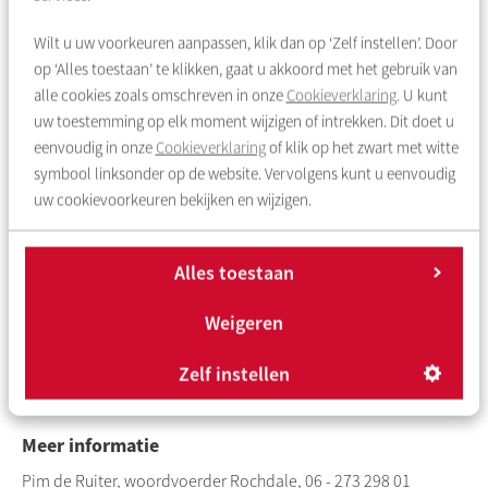
koers van de corporatie. Een buurtgerichte aanpak staat
daarin centraal. Wonen is méér dan een dak boven je hoofd.
Wilt u uw voorkeuren aanpassen, klik dan op ‘Zelf instellen’. Door
De buurt moet een fijne plek zijn, met goede voorzieningen,
op ‘Alles toestaan’ te klikken, gaat u akkoord met het gebruik van
voor mensen van verschillende afkomst en uiteenlopende
alle cookies zoals omschreven in onze
Cookieverklaring
. U kunt
achtergronden en interesses. Het moet niet uitmaken in welke
uw toestemming op elk moment wijzigen of intrekken. Dit doet u
buurt je opgroeit voor de kansen die je krijgt in je leven.
eenvoudig in onze
Cookieverklaring
of klik op het zwart met witte
symbool linksonder op de website. Vervolgens kunt u eenvoudig
Bestuur en directie weer compleet
uw cookievoorkeuren bekijken en wijzigen.
Met de komst van Ellemeet is de leiding van Rochdale weer
compleet. Mohamed Acharki is bestuursvoorzitter, Nico
Alles toestaan
Overdevest tweede bestuurder. De directie bestaat uit drie
mensen: Eric Nagengast (directeur Vastgoed), Maurice Kokhuis
Weigeren
(directeur Klant) en vanaf februari 2025 Corinne Ellemeet
Zelf instellen
(directeur Buurten). Corinne volgt Hans Pluim op, die sinds
september 2024 tijdelijk directeur buurten was.
Meer informatie
Pim de Ruiter, woordvoerder Rochdale, 06 - 273 298 01