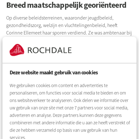
Breed maatschappelijk georiënteerd
Op diverse beleidsterreinen, waaronder jeugdbeleid,
gezondheidszorg, welzijn en vluchtelingenbeleid, heeft
Corinne Ellemeet haar sporen verdiend. Ze was ambtenaar bij
de gemeente Amsterdam en adjunct-directeur van de
Westergasfabriek. Op dit moment is ze hoofd medische
programma’s bij Dokters van de Wereld, de Nederlandse tak
van
Médecins du Monde
,
een onafhankelijke
internationale beweging die strijdt voor de universele
Deze website maakt gebruik van cookies
toegang tot gezondheidszorg.
We gebruiken cookies om content en advertenties te
Sterke buurten, sterke
personaliseren, om functies voor social media te bieden en om
gemeenschappen
ons websiteverkeer te analyseren. Ook delen we informatie over
uw gebruik van onze site met onze
7
partners voor social media,
Bij GroenLinks pleitte Ellemeet ‘
Corinne Ellemeet - Over
adverteren en analyse. Deze partners kunnen deze gegevens
progressieve politiek | GroenLinks
. Dat is een mooie brug naar
combineren met andere informatie die u aan ze heeft verstrekt of
het werk bij woningcorporatie Rochdale. Het versterken van
die ze hebben verzameld op basis van uw gebruik van hun
lokale gemeenschappen is een belangrijke pijler onder de
services.