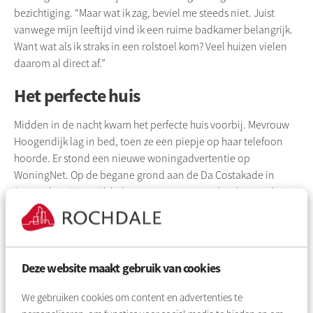
bezichtiging. “Maar wat ik zag, beviel me steeds niet. Juist
vanwege mijn leeftijd vind ik een ruime badkamer belangrijk.
Want wat als ik straks in een rolstoel kom? Veel huizen vielen
daarom al direct af.”
Het perfecte huis
Midden in de nacht kwam het perfecte huis voorbij. Mevrouw
Hoogendijk lag in bed, toen ze een piepje op haar telefoon
hoorde. Er stond een nieuwe woningadvertentie op
WoningNet. Op de begane grond aan de Da Costakade in
Amsterdam-West. “Ik heb meteen gereageerd en ben er de
volgende dag snel gaan kijken. Een buurvrouw liet me de
gezamenlijke binnentuin zien. Ik viel er als een blok voor. Ik
zag mezelf al zitten in de schaduw van het groen, met een
lekker wijntje en een boekje.”
Deze website maakt gebruik van cookies
Koken voor de buren
We gebruiken cookies om content en advertenties te