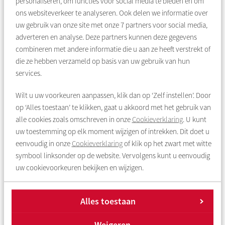
personaliseren, om functies voor social media te bieden en om
Inmiddels woont mevrouw Hoogendijk een jaar in haar
ons websiteverkeer te analyseren. Ook delen we informatie over
nieuwe woning. “Het huis, het uitzicht, de binnentuin ...
uw gebruik van onze site met onze
7
partners voor social media,
Geweldig! Alleen gaan buren hier anders met elkaar om dan ik
adverteren en analyse. Deze partners kunnen deze gegevens
gewend ben. In de Staatsliedenbuurt groet iedereen elkaar en
combineren met andere informatie die u aan ze heeft verstrekt of
staan mensen voor elkaar klaar als er iets is. Hier gaat dat wat
die ze hebben verzameld op basis van uw gebruik van hun
moeizamer. Maar ik heb het idee om regelmatig te gaan koken
services.
voor buren. Aan mijn keukentafel is plek voor een mannetje of
vijf. Er wonen hier veel oudere mensen alleen, dus waarom zou
Wilt u uw voorkeuren aanpassen, klik dan op ‘Zelf instellen’. Door
je niet samen leuke dingen doen?”
op ‘Alles toestaan’ te klikken, gaat u akkoord met het gebruik van
alle cookies zoals omschreven in onze
Cookieverklaring
. U kunt
Denkt u er weleens over na om te
uw toestemming op elk moment wijzigen of intrekken. Dit doet u
verhuizen?
eenvoudig in onze
Cookieverklaring
of klik op het zwart met witte
symbool linksonder op de website. Vervolgens kunt u eenvoudig
Rochdale heeft verschillende doorstroomregelingen. Kleine
uw cookievoorkeuren bekijken en wijzigen.
huishoudens kunnen hiermee met voorrang verhuizen naar
een kleinere en geschikte woning met maximaal twee
slaapkamers. Grotere woningen komen op deze manier vrij
Alles toestaan
voor grote gezinnen, zodat zij meer ruimte hebben. Deze
gezinnen laten ook een woning achter die weer vrijkomt voor
Weigeren