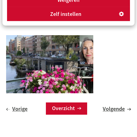
kleinere huishoudens. Iedereen 'stroomt door. Vandaar de
naam doorstroomregeling.
Bekijk hier alle
Zelf instellen
doorstroomregelingen.
Overzicht
Vorige
Volgende