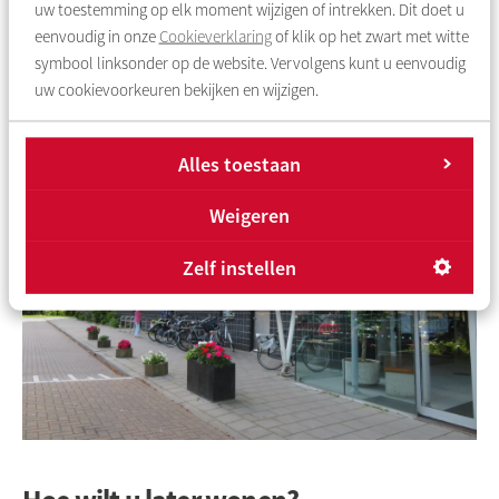
toen we nog in Amsterdam woonden. Met de buren hebben
uw toestemming op elk moment wijzigen of intrekken. Dit doet u
we ook fijn contact. Ja, het was een goede beslissing om te
eenvoudig in onze
Cookieverklaring
of klik op het zwart met witte
verhuizen.”
symbool linksonder op de website. Vervolgens kunt u eenvoudig
uw cookievoorkeuren bekijken en wijzigen.
Alles toestaan
Weigeren
Zelf instellen