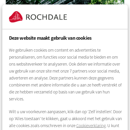
Flat voor 55-plussers
14 dagen later belde Monique op met goed nieuws. Er kwam
Deze website maakt gebruik van cookies
een appartement vrij in de IJdoorn-flat in Zaandam. Een flat
voor 55-plussers. “We moesten snel beslissen”, zegt mevrouw
We gebruiken cookies om content en advertenties te
Van den Braak. Maar die woning had alleen 2 slaapkamers aan
personaliseren, om functies voor social media te bieden en om
de kant van de galerij. Dat wilden we niet. Een dag later kwam
ons websiteverkeer te analyseren. Ook delen we informatie over
er een andere woning in dezelfde flat beschikbaar. Die beviel
uw gebruik van onze site met onze
7
partners voor social media,
ons wel. Een paar maanden later zijn we daar naartoe
adverteren en analyse. Deze partners kunnen deze gegevens
verhuisd.”
combineren met andere informatie die u aan ze heeft verstrekt of
Goede beslissing
die ze hebben verzameld op basis van uw gebruik van hun
services.
Inmiddels wonen mevrouw en meneer Van den Braak ruim
een half jaar in hun nieuwe buurt. Ze hebben het er erg naar
Wilt u uw voorkeuren aanpassen, klik dan op ‘Zelf instellen’. Door
hun zin. “De Albert Heijn zit hier vlakbij, en even verderop zit
op ‘Alles toestaan’ te klikken, gaat u akkoord met het gebruik van
een winkelcentrum. Daar kunnen we met de auto heen. Net als
alle cookies zoals omschreven in onze
Cookieverklaring
. U kunt