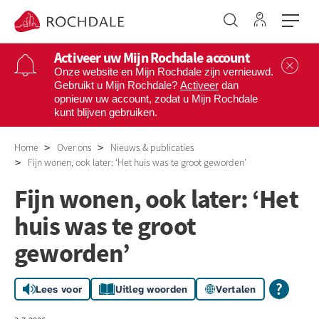
Ga naar 
Naar de homepage
Activeer uw Mijn Rochdale account
Sl
Onze website en Mijn Rochdale zijn vernieuwd.
Gebruikt u Mijn Rochdale?
Activeer
dan
opnieuw uw account, zodat u Mijn Rochdale
Naar hoofdinhoud
Naar hoofdnavigatiemenu
Naar zoeken
kunt blijven gebruiken.
Home
Over ons
Nieuws & publicaties
Fijn wonen, ook later: ‘Het huis was te groot geworden’
Fijn wonen, ook later: ‘Het
huis was te groot
geworden’
Lees voor
Uitleg woorden
Vertalen