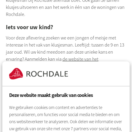
klusjesman bij
Rochdale
allemaal doet. Ook gaan ze samen
klusjes uitvoeren en aan het werk in één van de woningen van
Rochdale
.
Iets voor uw kind?
Voor deze aflevering zoeken we een jongen of meisje met
interesse in het vak van klusjesman. Leeftijd: tussen de 9 en 13
jaar oud. Wil uw kind meedoen aan deze unieke kans en
ervaring? Aanmelden kan via
de website van het
programma
. Eerst eens kijken hoe zo'n aflevering eruit ziet?
Bekijk
eerdere uitzendingen op het YouTube-kanaal
..
Deze website maakt gebruik van cookies
We gebruiken cookies om content en advertenties te
personaliseren, om functies voor social media te bieden en om
ons websiteverkeer te analyseren. Ook delen we informatie over
uw gebruik van onze site met onze
7
partners voor social media,