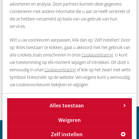
adverteren en analyse. Deze partners kunnen deze gegevens
combineren met andere informatie die u aan ze heeft verstrekt of
die ze hebben verzameld op basis van uw gebruik van hun
services.
Wilt u uw voorkeuren aanpassen, klik dan op ‘Zelf instellen’. Door
op ‘Alles toestaan’ te klikken, gaat u akkoord met het gebruik van
alle cookies zoals omschreven in onze
Cookieverklaring
. U kunt
uw toestemming op elk moment wijzigen of intrekken. Dit doet u
eenvoudig in onze
Cookieverklaring
of klik op het zwart met witte
Overzicht
Vorige
Volgende
symbool linksonder op de website. Vervolgens kunt u eenvoudig
uw cookievoorkeuren bekijken en wijzigen.
Alles toestaan
Weigeren
Contactinformatie
Zelf instellen