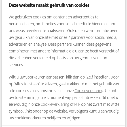
Deze website maakt gebruik van cookies
Heeft u ideeën over hoe wij onze dienstverlening kunnen
verbeteren? Wat vindt u belangrijk? Meld u dan aan voor ons
We gebruiken cookies om content en advertenties te
huurderspanel. Het panel wordt beheerd door onafhankelijk
personaliseren, om functies voor social media te bieden en om
onderzoeksbureau Research 2Evolve. U ontvangt maximaal
ons websiteverkeer te analyseren. Ook delen we informatie over
vier keer per jaar een uitnodiging per e-mail. U bepaalt zelf
uw gebruik van onze site met onze
7
partners voor social media,
elke keer of u met een onderzoek meedoet.
Klik hier voor meer
adverteren en analyse. Deze partners kunnen deze gegevens
informatie over ons huurderspanel
.
combineren met andere informatie die u aan ze heeft verstrekt of
die ze hebben verzameld op basis van uw gebruik van hun
services.
Wilt u uw voorkeuren aanpassen, klik dan op ‘Zelf instellen’. Door
op ‘Alles toestaan’ te klikken, gaat u akkoord met het gebruik van
alle cookies zoals omschreven in onze
Cookieverklaring
. U kunt
uw toestemming op elk moment wijzigen of intrekken. Dit doet u
eenvoudig in onze
Cookieverklaring
of klik op het zwart met witte
symbool linksonder op de website. Vervolgens kunt u eenvoudig
uw cookievoorkeuren bekijken en wijzigen.