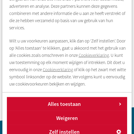
adverteren en analyse. Deze partners kunnen deze gegevens
combineren met andere informatie die u aan ze heeft verstrekt of
die ze hebben verzameld op basis van uw gebruik van hun
services.
Wilt u uw voorkeuren aanpassen, klik dan op ‘Zelf instellen’. Door
op ‘Alles toestaan’ te klikken, gaat u akkoord met het gebruik van
alle cookies zoals omschreven in onze
Cookieverklaring
. U kunt
uw toestemming op elk moment wijzigen of intrekken. Dit doet u
eenvoudig in onze
Cookieverklaring
of klik op het zwart met witte
Overzicht
Vorige
Volgende
symbool linksonder op de website. Vervolgens kunt u eenvoudig
uw cookievoorkeuren bekijken en wijzigen.
Alles toestaan
Weigeren
Contactinformatie
Zelf instellen