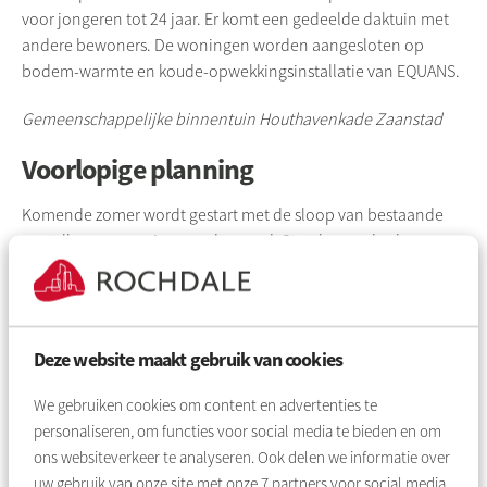
voor jongeren tot 24 jaar. Er komt een gedeelde daktuin met
andere bewoners. De woningen worden aangesloten op
bodem-warmte
en
koude-opwekkingsinstallatie
van
EQUANS
.
Gemeenschappelijke binnentuin
Houthavenkade
Zaanstad
Voorlopige planning
Komende zomer wordt gestart met de sloop van bestaande
opstallen en sanering van de grond. Start bouw: derde
kwartaal 2022. Oplevering: uiterlijk vierde kwartaal 2025. Met
de bouw is een bedrag van circa 39 miljoen euro gemoeid.
Project
Houthavenkade
Zaanstad
Deze website maakt gebruik van cookies
We gebruiken cookies om content en advertenties te
personaliseren, om functies voor social media te bieden en om
ons websiteverkeer te analyseren. Ook delen we informatie over
uw gebruik van onze site met onze
7
partners voor social media,