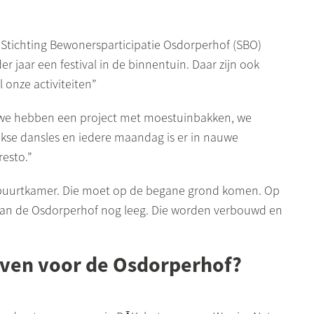
 Stichting Bewonersparticipatie
Osdorperhof
(
SBO
)
 jaar een festival in de binnentuin. Daar zijn ook
 onze activiteiten”
, we hebben een project met moestuinbakken, we
ekse dansles en iedere maandag is er in nauwe
resto
.”
n buurtkamer. Die moet op de begane grond komen. Op
van de
Osdorperhof
nog leeg. Die worden verbouwd en
jven voor de
Osdorperhof
?