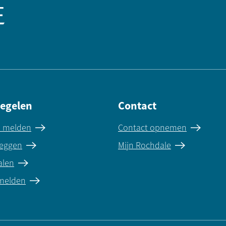
regelen
Contact
e melden
Contact opnemen
eggen
Mijn Rochdale
alen
 melden