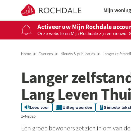
Naar de homepage
Mijn woning
Activeer uw Mijn Rochdale accou
Onze website en Mijn Rochdale zijn vernieuwd. 
Naar hoofdinhoud
Naar hoofdnavigatiemenu
Naar zoeken
Home
Over ons
Nieuws & publicaties
Langer zelfstand
Langer zelfstan
Lang Leven Thui
Lees voor
Uitleg woorden
Simpele teks
1-4-2025
Een groep bewoners zet zich in om van d