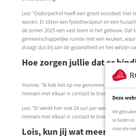
Leo: “
Osdorperhof
heeft een groot voordeel: hier is
wonen. Er zitten een fysiotherapeut en een huisar
de zomer 2025 een vast team in het gebouw. Dat te
gemeenschappelijke ruimte met een keuken, waar w
draagt dus bij aan de gezondheid en het welzijn v
Hoe zorgen jullie dat er bin
Yvonne: “Ik heb het op me genomen om bewoners s
mensen met elkaar in contact te brengen.”
Deze webs
Leo: “Er werkt hier ook 24 uur per week een onafhan
We gebruiken
mensen met elkaar in contact te brengen en zo m
te bieden en
Lois, kun jij wat meer vertell
onze site me