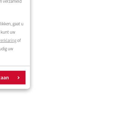
en verzameld
likken, gaat u
U kunt uw
erklaring
of
oudig uw
taan