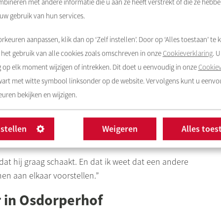
bineren met andere informatie die u aan ze heeft verstrekt of die ze hebb
 uw gebruik van hun services.
rkeuren aanpassen, klik dan op ‘Zelf instellen’. Door op ‘Alles toestaan’ te k
f het hun contactgegevens aan mij mag doorgeven. Als
het gebruik van alle cookies zoals omschreven in onze
Cookieverklaring
. 
an ga ik langs met een bosje bloemen en vertel ik over
op elk moment wijzigen of intrekken. Dit doet u eenvoudig in onze
Cookiev
eg ik uit dat ik bewoners met elkaar in contact kan
zwart met witte symbool linksonder op de website. Vervolgens kunt u eenv
uren bekijken en wijzigen.
n zit ik op de begane grond in een kantoortje, met de
rperhof
, zodat mensen me leren kennen. Ik probeer met
nstellen
Weigeren
Alles toes
aak dan duidelijk dat ik er voor hen ben.
at hij graag schaakt. En dat ik weet dat een andere
en aan elkaar voorstellen.”
 in
Osdorperhof