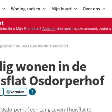
Woning zoeken
Mijn buurt
Over ons
nt
Gebruikt u Mijn Rochdale?
Activeer
dan opnieuw uw account, zodat u M
ig wonen in de Lang Leven Thuisflat Osdorperhof
dig wonen in de
sflat Osdorperhof
t
Vertalen
e
Osdorperhof
een Lang Leven Thuisflat te