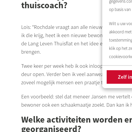
gegevens com
thuiscoach?
op basis van
Wilt u uw voo
Lois: “
Rochdale
vraagt aan alle nieuwe bewoners o
akkoord met 
ik die krijg, heet ik een nieuwe bewoner welkom. D
toestemming 
de Lang Leven Thuisflat en het idee erachter. Ook l
klik op het 
brengen.
cookievoorke
Twee keer per week heb ik ook inloopspreekuur. Da
deur open. Verder ben ik veel aanwezig in de
Osdo
Zelf i
zoveel mogelijk mensen een praatje te maken. Ik m
Een voorbeeld: stel dat meneer Jansen me vertelt d
bewoner ook een schaakmaatje zoekt. Dan kan ik h
Welke activiteiten worden er
georganiseerd?