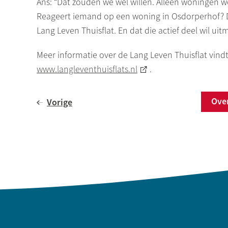
Ans: “Dat zouden we wel willen. Alleen woningen
Reageert iemand op een woning in
Osdorperhof
?
Lang Leven Thuisflat. En dat die actief deel wil u
Meer informatie over de Lang Leven Thuisflat vind
www.langleventhuisflats.nl
.
Ov
Vorige
Contactinformatie