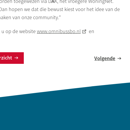
 worden toegewezen via
DĀK
, het vroegere
WoningNet
.
 Dan hopen we dat die bewust kiest voor het idee van de
itmaken van onze community.”
t u op de website
www.omnibussbo.nl
en
erzicht
Volgende