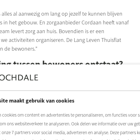
 alles al aanwezig om lang op jezelf te kunnen blijven
ts in het gebouw. En zorgaanbieder Cordaan heeft vanaf
am levert zorg aan huis. Bovendien is er een
e activiteiten organiseren. De Lang Leven Thuisflat
an de bewoners.”
ding tussen bewoners ontstaat?
amen te brengen. Door activiteiten te organiseren en
ite maakt gebruik van cookies
kelijke Langer thuiscoach, Lois. Zij is hier ook om
 cookies om content en advertenties te personaliseren, om functies voor s
ee te helpen aan een hechte community.”
 om ons websiteverkeer te analyseren. Ook delen we informatie over uw ge
en over je rol als Langer
t onze
7
partners voor social media, adverteren en analyse. Deze partners 