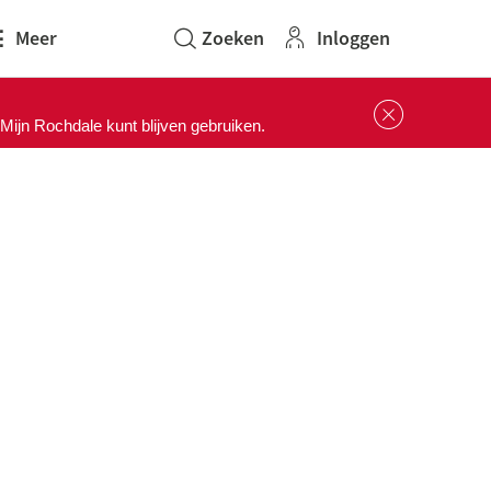
Inloggen
Meer
Sluit 
ijn Rochdale kunt blijven gebruiken.