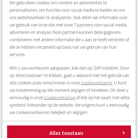
We gebruiken cookies om content en advertenties te
corporaties voornamelijk in op persoonlijke en intensieve
personaliseren, om functies voor social media te bieden en om
begeleiding en betere informatievoorziening. De
ons websiteverkeer te analyseren. Ook delen we informatie over
woningcorporaties zagen hierdoor meer bewustzijn en
uw gebruik van onze site met onze
7
partners voor social media,
naamsbekendheid van de verhuisregelingen bij de bewoners.
adverteren en analyse. Deze partners kunnen deze gegevens
combineren met andere informatie die u aan ze heeft verstrekt of
die ze hebben verzameld op basis van uw gebruik van hun
Corporaties richtten bijvoorbeeld een modelwoning in,
services.
waardoor ruimwonende huishoudens konden zien hoe een
woning van 60m2 ingericht kan worden. Een andere pilot
Wilt u uw voorkeuren aanpassen, klik dan op ‘Zelf instellen’. Door
richtte zich op bewoners die net niet aan de voorwaarden van
op ‘Alles toestaan’ te klikken, gaat u akkoord met het gebruik van
VGNB voldeden, maar wel graag naar een kleinere woning
alle cookies zoals omschreven in onze
Cookieverklaring
. U kunt
wilden verhuizen. Zij werden persoonlijk begeleid en op die
uw toestemming op elk moment wijzigen of intrekken. Dit doet u
manier zijn er alsnog tien huishoudens verhuisd.
eenvoudig in onze
Cookieverklaring
of klik op het zwart met witte
Verder zetten meerdere corporaties zich in voor betere
symbool linksonder op de website. Vervolgens kunt u eenvoudig
informatievoorziening van de verhuisregelingen en
uw cookievoorkeuren bekijken en wijzigen.
voorrangen door het sturen van brieven, het attenderen op
nieuwbouw in de buurt en het benaderen van oudere
huishoudens. Ook dit leverde meer interactie op met
Alles toestaan
bewoners.