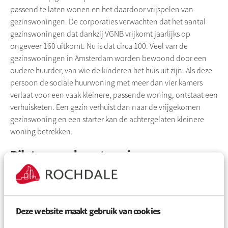
passend te laten wonen en het daardoor vrijspelen van
gezinswoningen. De corporaties verwachten dat het aantal
gezinswoningen dat dankzij VGNB vrijkomt jaarlijks op
ongeveer 160 uitkomt. Nu is dat circa 100. Veel van de
gezinswoningen in Amsterdam worden bewoond door een
oudere huurder, van wie de kinderen het huis uit zijn. Als deze
persoon de sociale huurwoning met meer dan vier kamers
verlaat voor een vaak kleinere, passende woning, ontstaat een
verhuisketen. Een gezin verhuist dan naar de vrijgekomen
gezinswoning en een starter kan de achtergelaten kleinere
woning betrekken.
Pilots voor doorstroming
De woningcorporaties in Amsterdam zijn de afgelopen twee
jaar gezamenlijk aan het experimenteren met initiatieven om
doorstroming op gang te brengen. Ze hebben deze
Deze website maakt gebruik van cookies
zogenaamde pilots onlangs geëvalueerd. De pilots van de
corporaties liepen uiteen, maar binnen de pilots zetten de