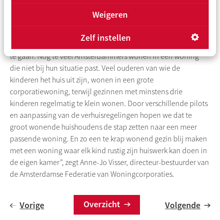
Weigeren
“De aanpassing van Van Groot Naar Beter is goed nieuws voor
de doorstroming op de woningmarkt, maar we hebben nog
Zelf instellen
een lange weg te gaan om de mismatch in Amsterdam tegen
te gaan. Nog te veel Amsterdammers wonen in een woning
die niet bij hun situatie past. Veel ouderen van wie de
kinderen het huis uit zijn, wonen in een grote
corporatiewoning, terwijl gezinnen met minstens drie
kinderen regelmatig te klein wonen. Door verschillende pilots
en aanpassing van de verhuisregelingen hopen we dat te
groot wonende huishoudens de stap zetten naar een meer
passende woning. En zo een te krap wonend gezin blij maken
met een woning waar elk kind rustig zijn huiswerk kan doen in
de eigen kamer”, zegt Anne-Jo Visser, directeur-bestuurder van
de Amsterdamse Federatie van Woningcorporaties.
Overzicht
Vorige
Volgende