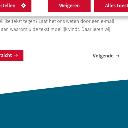
nstellen
Weigeren
Alles toes
elijk te schrijven. Toch kan het soms gebeuren dat er
ilijke tekst tegen? Laat het ons weten door een e-mail
aan waarom u de tekst moeilijk vindt. Daar leren wij
erzicht
Volgende