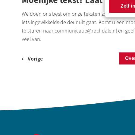
Zelf i
We doen ons best om onze teksten zo duidelijk mog
iets ingewikkelds de deur uit gaat. Komt u een moe
te sturen naar
communicatie@
rochdale.
nl
en geef 
veel van.
Ov
Vorige
Contactinformatie