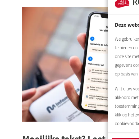
Deze webs
We gebruiken
te bieden en
onze site me
gegevens com
op basis van
Wilt u uw voo
akkoord met 
toestemming 
klik op het 
cookievoorke
Moeilijke tekst? Laat het on