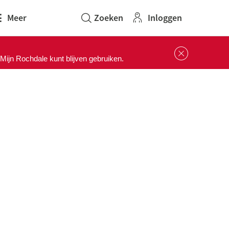
Inloggen
Meer
Sluit 
ijn Rochdale kunt blijven gebruiken.