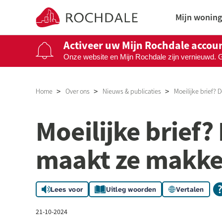
Naar de homepage
Mijn woning
Activeer uw Mijn Rochdale accou
Onze website en Mijn Rochdale zijn vernieuwd. 
Naar hoofdinhoud
Naar hoofdnavigatiemenu
Naar zoeken
Home
Over ons
Nieuws & publicaties
Moeilijke brief? 
Moeilijke brief?
maakt ze makkel
Lees voor
Uitleg woorden
Vertalen
21-10-2024