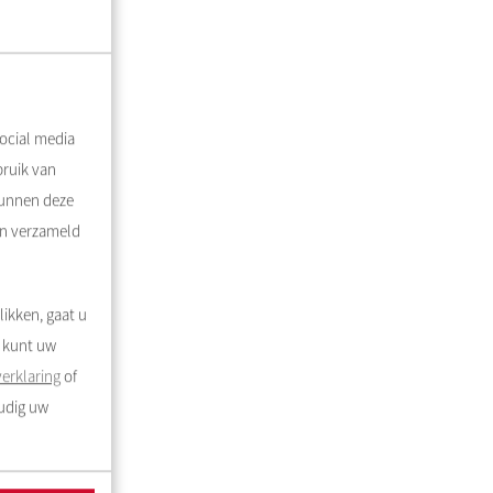
ocial media
bruik van
kunnen deze
en verzameld
likken, gaat u
U kunt uw
erklaring
of
oudig uw