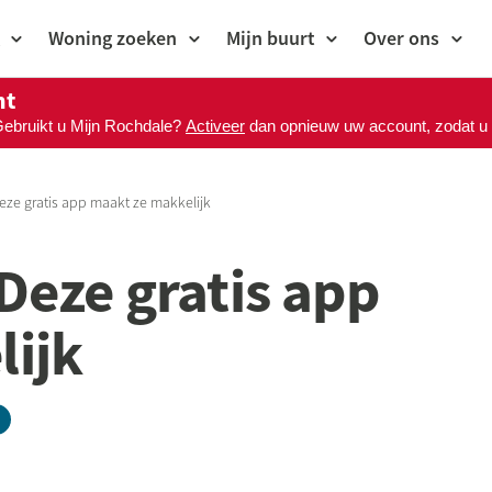
Woning zoeken
Mijn buurt
Over ons
nt
Gebruikt u Mijn Rochdale?
Activeer
dan opnieuw uw account, zodat u M
Deze gratis app maakt ze makkelijk
 Deze gratis app
ijk