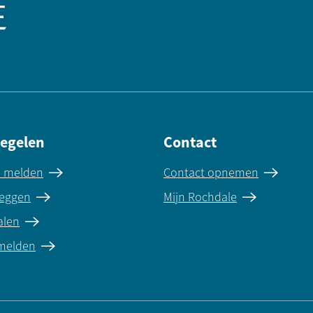
regelen
Contact
e melden
Contact opnemen
eggen
Mijn Rochdale
alen
 melden