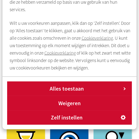
Op-
en afbouw van punten
die ze hebben verzameld op basis van uw gebruik van hun
services.
De nieuwe regels hebben gevolgen voor woningzoekenden
die niet reageren op woningen of afspraken niet nakomen. Zij
Wilt u uw voorkeuren aanpassen, klik dan op ‘Zelf instellen’. Door
kunnen punten kwijtraken. Meestal is dat 1 zoekpunt.
op ‘Alles toestaan’ te klikken, gaat u akkoord met het gebruik van
Bijvoorbeeld als een woningzoekende langere tijd niet
alle cookies zoals omschreven in onze
Cookieverklaring
. U kunt
reageert op woningen, een afspraak voor een bezichtiging
uw toestemming op elk moment wijzigen of intrekken. Dit doet u
niet nakomt of een woning weigert. De gevolgen zijn groter als
eenvoudig in onze
Cookieverklaring
of klik op het zwart met witte
dit vaker gebeurt. Dan kan een woningzoekende ook alle
symbool linksonder op de website. Vervolgens kunt u eenvoudig
punten kwijtraken. Wachtpunten zijn een uitzondering. Die
uw cookievoorkeuren bekijken en wijzigen.
worden niet afgebouwd.
Meer informatie
Alles toestaan
Alles over het puntensysteem vindt u
Weigeren
op
www.socialehuurwoningzoeken.nl
Of klik hier voor
filmpjes
met tekst en uitleg.
Zelf instellen