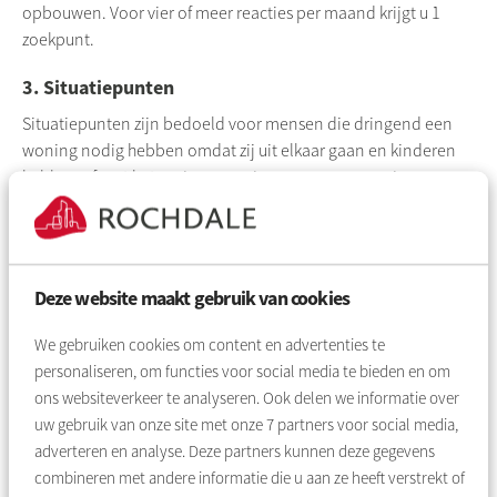
opbouwen. Voor vier of meer reacties per maand krijgt u 1
zoekpunt.
3. Situatiepunten
Situatiepunten zijn bedoeld voor mensen die dringend een
woning nodig hebben omdat zij uit elkaar gaan en kinderen
hebben of met het gezin ergens inwonen en geen eigen
woning hebben. Situatiepunten zijn er ook voor
pleegjongeren of een
Wmo-ondersteuning
hebben.
4. Startpunten voor jongeren
Deze website maakt gebruik van cookies
Startpunten zijn alleen voor jongeren met een
jongerencontract die wonen in Amsterdam of Zaanstad. Als
We gebruiken cookies om content en advertenties te
hun contract binnen zes maanden afloopt kunnen zijn
personaliseren, om functies voor social media te bieden en om
éénmalig 10 startpunten krijgen. Voorwaarde is wel dat zij zelf
ons websiteverkeer te analyseren. Ook delen we informatie over
voor die tijd genoeg hebben gedaan om een woning te
uw gebruik van onze site met onze
7
partners voor social media,
vinden.
adverteren en analyse. Deze partners kunnen deze gegevens
combineren met andere informatie die u aan ze heeft verstrekt of