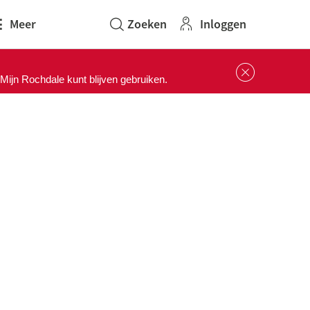
Inloggen
Meer
Sluit 
ijn Rochdale kunt blijven gebruiken.