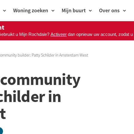
Woning zoeken
Mijn buurt
Over ons
nt
Gebruikt u Mijn Rochdale?
Activeer
dan opnieuw uw account, zodat u M
mmunity builder: Patty Schilder in Amsterdam West
 community
childer in
t