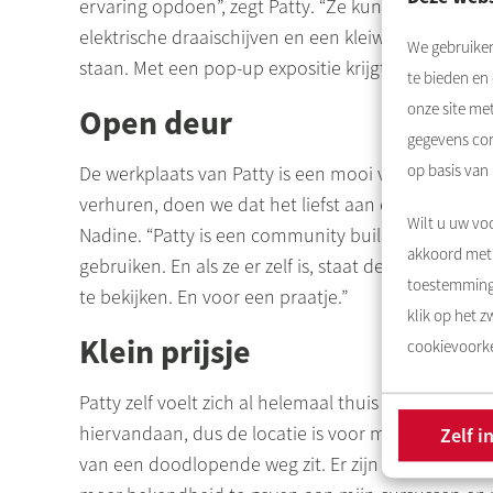
ervaring opdoen”, zegt Patty. “Ze kunnen dan geb
elektrische draaischijven en een kleiwals. Als je l
We gebruiken
staan. Met een pop-up expositie krijgt het nog me
te bieden en
onze site me
Open deur
gegevens com
op basis van
De werkplaats van Patty is een mooi voorbeeld van 
verhuren, doen we dat het liefst aan een ondernem
Wilt u uw voo
Nadine. “Patty is een community builder, ze breng
akkoord met 
gebruiken. En als ze er zelf is, staat de deur ope
toestemming 
te bekijken. En voor een praatje.”
klik op het 
Klein prijsje
cookievoorke
Patty zelf voelt zich al helemaal thuis op haar ni
hiervandaan, dus de locatie is voor mij perfect. H
Zelf i
van een doodlopende weg zit. Er zijn hier dus wei