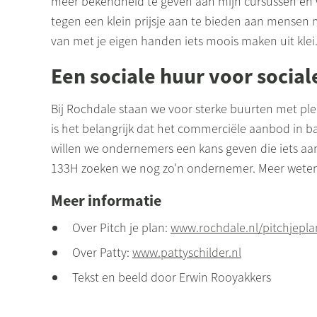
meer bekendheid te geven aan mijn cursussen en 
tegen een klein prijsje aan te bieden aan mensen m
van met je eigen handen iets moois maken uit klei.
Een sociale huur voor socia
Bij Rochdale staan we voor sterke buurten met pl
is het belangrijk dat het commerciële aanbod in ba
willen we ondernemers een kans geven die iets aa
133H zoeken we nog zo'n ondernemer. Meer weten
Meer informatie
Over Pitch je plan:
www.rochdale.nl/pitchjepla
Over Patty:
www.pattyschilder.nl
Tekst en beeld door Erwin Rooyakkers