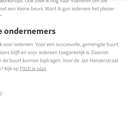
workshops. Ook zoek ik nog naar manieren om die
et een kleine beurs. Want ik gun iedereen het plezier
”
le ondernemers
ek voor iedereen. Voor een succesvolle, gemengde buurt
lans blijft en voor iedereen toegankelijk is. Daarom
n de buurt kunnen bijdragen. Voor de Jan Hanzenstraat
? Kijk op
Pitch je plan
.
n