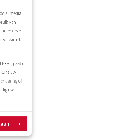
ocial media
bruik van
kunnen deze
en verzameld
likken, gaat u
U kunt uw
erklaring
of
oudig uw
taan