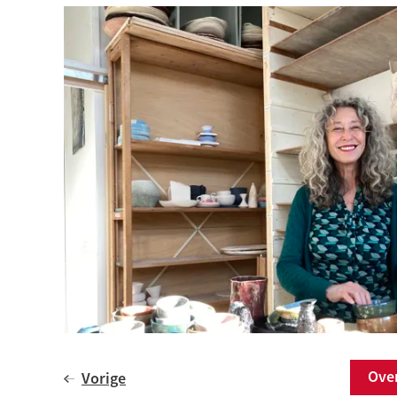
Ov
Vorige