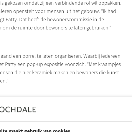
an is gekozen omdat zij een verbindende rol wil oppakken.
ieren openstelt voor mensen uit het gebouw. “Ik had
gt Patty. Dat heeft de bewonerscommissie in de
ën om de ruimte door bewoners te laten gebruiken.”
aand een borrel te laten organiseren. Waarbij iedereen
t Patty een pop-up expositie voor zich. “Met kraampjes
 Mensen die hier keramiek maken en bewoners die kunst
en.”
voor zichzelf. Ze geeft er ook les en leert anderen
 de handen. Daarnaast kunnen mensen die al ervaring
“Met een lidmaatschap kunnen zij hier oefenen en meer
ite maakt gebruik van cookies