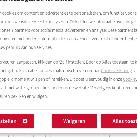
ruikmaken van mijn gereedschap, twee ovens,
angs de werkplaats loopt, zie je hun werk achter de ramen
 cookies om content en advertenties te personaliseren, om functies voor s
er aandacht.”
 om ons websiteverkeer te analyseren. Ook delen we informatie over uw ge
t onze
7
partners voor social media, adverteren en analyse. Deze partners 
bineren met andere informatie die u aan ze heeft verstrekt of die ze hebb
 uw gebruik van hun services.
hoe Rochdale het graag ziet. “Als we een bedrijfsruimte
er die wat kan betekenen voor de buurt zelf”, zegt
rkeuren aanpassen, klik dan op ‘Zelf instellen’. Door op ‘Alles toestaan’ te k
t bewoners met elkaar in contact en laat hen de ruimte
het gebruik van alle cookies zoals omschreven in onze
Cookieverklaring
. 
n. Mensen kunnen altijd even binnen lopen om haar werk
op elk moment wijzigen of intrekken. Dit doet u eenvoudig in onze
Cookiev
zwart met witte symbool linksonder op de website. Vervolgens kunt u eenv
uren bekijken en wijzigen.
euwe plek. “Ik woon ook nog eens drie minuten
et enige nadeel voor mij is dat het gebouw aan het eind
nstellen
Weigeren
Alles toes
nig voorbijgangers. Ik moet nog manieren verzinnen om