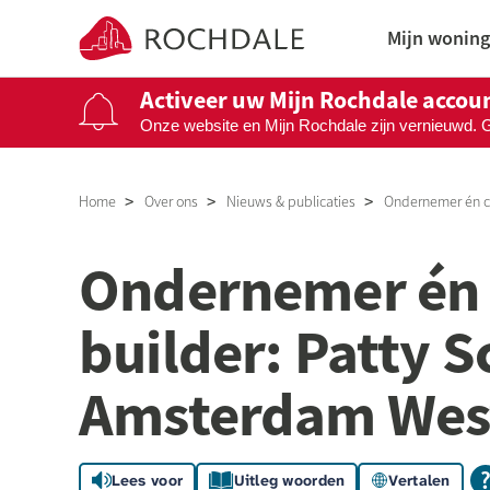
Naar de homepage
Mijn woning
Activeer uw Mijn Rochdale accou
Onze website en Mijn Rochdale zijn vernieuwd. 
Naar hoofdinhoud
Naar hoofdnavigatiemenu
Naar zoeken
Home
Over ons
Nieuws & publicaties
Ondernemer én co
Ondernemer én
builder: Patty S
Amsterdam Wes
Lees voor
Uitleg woorden
Vertalen