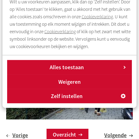
Wilt u uw voorkeuren aanpassen, klik dan op ‘Zelf instellen’. Door
groen licht gegeven voor een integrale aanpak voor
op ‘Alles toestaan’ te klikken, gaat u akkoord met het gebruik van
Amsterdam Zuid Oost.
alle cookies zoals omschreven in onze
Cookieverklaring
. U kunt
uw toestemming op elk moment wijzigen of intrekken. Dit doet u
Lees hier het volledige rapport
eenvoudig in onze
Cookieverklaring
of klik op het zwart met witte
symbool linksonder op de website. Vervolgens kunt u eenvoudig
uw cookievoorkeuren bekijken en wijzigen.
Alles toestaan
Weigeren
Zelf instellen
Overzicht
Vorige
Volgende