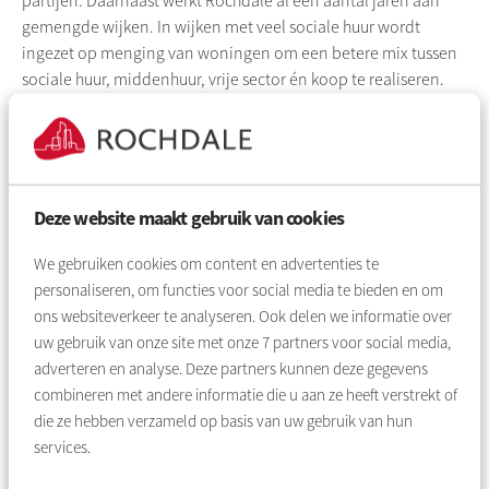
partijen. Daarnaast werkt
Rochdale
al een aantal jaren aan
gemengde wijken. In wijken met veel sociale huur wordt
ingezet op menging van woningen om een betere mix tussen
sociale huur,
middenhuur
, vrije sector én koop te realiseren.
Vergaande samenwerking nodig
‘Om tweedeling te voorkomen moeten kwetsbare mensen
ook in sociaal sterkere wijken kunnen wonen. Daarvoor is een
Deze website maakt gebruik van cookies
landelijke visie nodig, en dat heeft haast,’ aldus Hester van
Buren. Corporaties roepen de overheid daarom op om de
We gebruiken cookies om content en advertenties te
markttoets af te schaffen zodat woningcorporaties ook
personaliseren, om functies voor social media te bieden en om
woningen met een midden huur kunnen bouwen in wijken
ons websiteverkeer te analyseren. Ook delen we informatie over
waar nu te veel sociale huurwoningen staan. Daarnaast
uw gebruik van onze site met onze
7
partners voor social media,
dienen kwetsbare huurders de zorg en begeleiding te krijgen
adverteren en analyse. Deze partners kunnen deze gegevens
die ze nodig hebben.
combineren met andere informatie die u aan ze heeft verstrekt of
die ze hebben verzameld op basis van uw gebruik van hun
Vergaande samenwerking is daarbij de sleutel, zo werken
services.
meer dan 24 partijen samen binnen Pact Poelenburg, om de
wijk Poelenburg in Zaanstad te versterken en is er onlangs