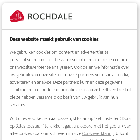
mensen het goed geregeld hadden met hun familie of buurt.
Ze accepteerden de situatie, ook al was het soms wel
eenzaam. Ongeveer 20 procent van de oudere huurders
hebben we kunnen koppelen aan Voor Elkaar in Amsterdam of
één van de andere organisaties in onze regio. Het geeft echt
Deze website maakt gebruik van cookies
veel voldoening.”
We gebruiken cookies om content en advertenties te
Barbara en haar collega’s spraken met een aantal
personaliseren, om functies voor social media te bieden en om
negentigplussers. “Dat raakte mij echt. Ze waren scherp en het
ons websiteverkeer te analyseren. Ook delen we informatie over
ging gelukkig met vele van hen goed omdat ze zo’n goed
uw gebruik van onze site met onze
7
partners voor social media,
netwerk hadden. Het was een hele leuke afwisseling van mijn
adverteren en analyse. Deze partners kunnen deze gegevens
werk, het voelde goed om iets te kunnen betekenen in deze
combineren met andere informatie die u aan ze heeft verstrekt of
tijden.”
die ze hebben verzameld op basis van uw gebruik van hun
services.
Inmiddels worden Barbara en haar collega’s weer volop
gebeld door huurders met allerhande vragen en verzoeken.
Wilt u uw voorkeuren aanpassen, klik dan op ‘Zelf instellen’. Door
“Nu er weer meer mogelijk is, zetten we de schouders eronder
op ‘Alles toestaan’ te klikken, gaat u akkoord met het gebruik van
om bijvoorbeeld reparatieverzoeken die zijn blijven liggen
alle cookies zoals omschreven in onze
Cookieverklaring
. U kunt
snel op te pakken.”