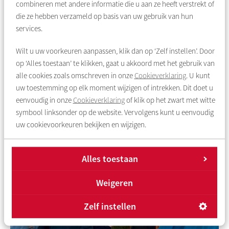
combineren met andere informatie die u aan ze heeft verstrekt of
woonconcept wil neerzetten, daarbij ondersteund door
die ze hebben verzameld op basis van uw gebruik van hun
zwaargewichten uit de
vastgoed-
, financiële en
retailwereld
.
services.
Woningstichting
Rochdale
is een corporatie in de regio
Wilt u uw voorkeuren aanpassen, klik dan op ‘Zelf instellen’. Door
Amsterdam, opgericht in 1903.
Rochdale
verhuurt bijna 38.000
op ‘Alles toestaan’ te klikken, gaat u akkoord met het gebruik van
woningen, voornamelijk sociaal, vanuit de visie ‘werken aan
alle cookies zoals omschreven in onze
Cookieverklaring
. U kunt
sterke buurten’.
uw toestemming op elk moment wijzigen of intrekken. Dit doet u
eenvoudig in onze
Cookieverklaring
of klik op het zwart met witte
Meer informatie:
symbool linksonder op de website. Vervolgens kunt u eenvoudig
Pim de Ruiter, woordvoerder
Rochdale
: 06 2732 9801
uw cookievoorkeuren bekijken en wijzigen.
Alles toestaan
Weigeren
Zelf instellen