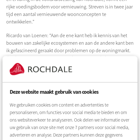
rijke voedingsbodem voor vernieuwing. Streven is in twee jaar
tijd een aantal vernieuwende woonconcepten te
ontwikkelen.”
Ricardo van Loenen: “Aan de ene kant heb ik kennis van het
bouwen van zakelijke ecosystemen en aan de andere kant ben
ik gefascineerd geraakt door problemen op de woningmarkt.
Ik wil mijn expertise graag naar de woningmarkt brengen.
Door samenwerking met
Rochdale
kunnen we dit proces
enorm versnellen.”
Over
Rochdale
en Re•
Deze website maakt gebruik van cookies
Re• is gestart door Ricardo van Loenen (
mede-oprichter
van B.
We gebruiken cookies om content en advertenties te
Amsterdam en van
We-Rise
), Piet
Grouls
en Jasper Spigt (van
personaliseren, om functies voor social media te bieden en om
Mourik architecten) en richt zich op het opnieuw doordenken
ons websiteverkeer te analyseren. Ook delen we informatie over
van de manier waarop we betaalbare huisvesting ontwikkelen
uw gebruik van onze site met onze
7
partners voor social media,
en exploiteren voor (lage en) middeninkomens in Nederland.
adverteren en analyse. Deze partners kunnen deze gegevens
Re• is een
startup
die de aankomende jaren een vernieuwend