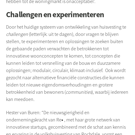
hebben tot de woningmarkt is onacceptabel’.
Challengen en experimenteren
Door het huidige systeem van ontwikkeling van huisvesting te
challengen
(letterlijk: uit te dagen), door vragen te blijven
stellen, te experimenteren en oplossingen te zoeken buiten
de gebaande paden verwachten de betrokkenen tot
innovatieve woonconcepten te komen, tot concepten die
kunnen leiden tot versnelling van de bouw en duurzamere
oplossingen; modulair, circulair,
klimaat-inclusief
. Ook wordt
gezocht naar alternatieve financiële constructies die kunnen
leiden tot nieuwe eigendomsverhoudingen en grotere
betrokkenheid van bewoners (
communities
), waarbij iedereen
kan meedoen.
Hester van Buren: “De nieuwsgierigheid en
•
ondernemingskracht van Re
, met haar grote netwerk van
innovatieve
startups
, gecombineerd met de schat aan kennis
en ervaring in de volkshuisvesting van
Rochdale
, vormt een