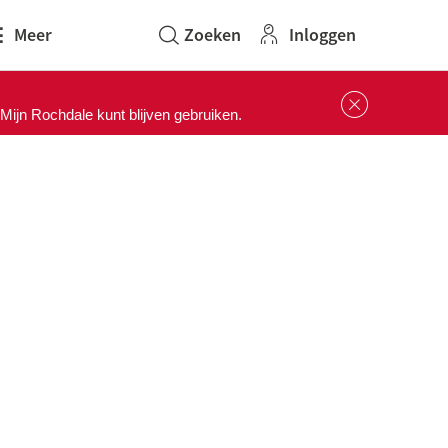
Inloggen
Meer
Sluit 
ijn Rochdale kunt blijven gebruiken.