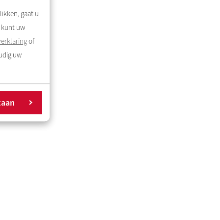
likken, gaat u
U kunt uw
erklaring
of
oudig uw
taan