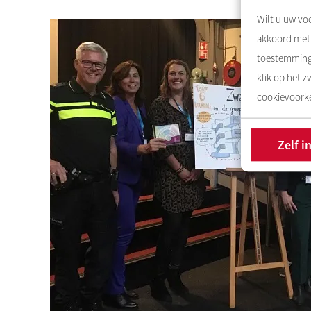
Wilt u uw voo
akkoord met 
toestemming 
klik op het 
cookievoorke
Zelf i