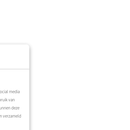
ocial media
bruik van
kunnen deze
en verzameld