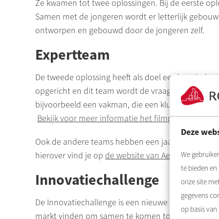
Ze kwamen tot twee oplossingen. Bij de eerste oplo
Samen met de jongeren wordt er letterlijk gebouw
ontworpen en gebouwd door de jongeren zelf.
Expertteam
De tweede oplossing heeft als doel eerder crimine
opgericht en dit team wordt de vraagbaak voor de
bijvoorbeeld een vakman, die een klus uitvoert en i
Bekijk voor meer informatie het filmpje
.
Deze webs
Ook de andere teams hebben een jaar lang gewerkt
We gebruiken
hierover vind je op
de website van
Aedes
.
te bieden en
Innovatiechallenge
onze site me
gegevens com
De
Innovatiechallenge
is een nieuwe aanpak waari
op basis van
markt vinden om samen te komen tot vernieuwende