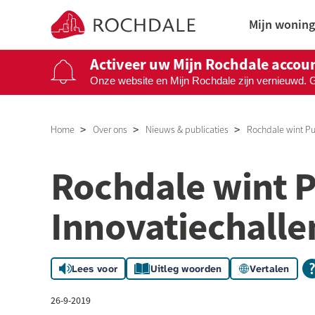
Naar de homepage
Mijn woning
Activeer uw Mijn Rochdale accou
Onze website en Mijn Rochdale zijn vernieuwd. 
Naar hoofdinhoud
Naar hoofdnavigatiemenu
Naar zoeken
Home
Over ons
Nieuws & publicaties
Rochdale wint Pu
Rochdale wint 
Innovatiechalle
Lees voor
Uitleg woorden
Vertalen
26-9-2019