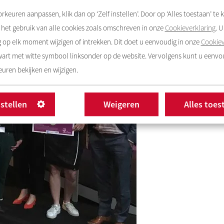
rkeuren aanpassen, klik dan op ‘Zelf instellen’. Door op ‘Alles toestaan’ te k
het gebruik van alle cookies zoals omschreven in onze
Cookieverklaring
. 
op elk moment wijzigen of intrekken. Dit doet u eenvoudig in onze
Cookiev
zwart met witte symbool linksonder op de website. Vervolgens kunt u eenv
uren bekijken en wijzigen.
nstellen
Weigeren
Alles toes