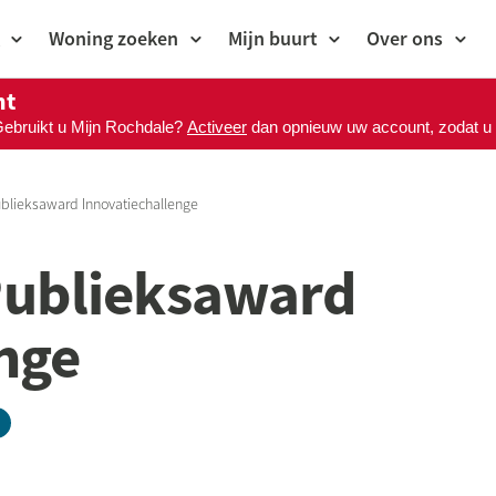
Woning zoeken
Mijn buurt
Over ons
nt
Gebruikt u Mijn Rochdale?
Activeer
dan opnieuw uw account, zodat u M
blieksaward Innovatiechallenge
Publieksaward
nge