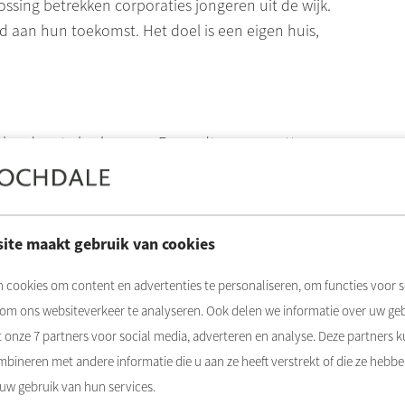
ssing betrekken corporaties jongeren uit de wijk.
d aan hun toekomst. Het doel is een eigen huis,
el gedrag te herkennen. Er wordt een expertteam
 hele organisatie en organiseert workshops. Zo kan
ets verdachts ziet, ergens met zijn vragen terecht.
ite maakt gebruik van cookies
 aan een oplossing voor de startvraag. Meer informatie
 cookies om content en advertenties te personaliseren, om functies voor s
 om ons websiteverkeer te analyseren. Ook delen we informatie over uw ge
t onze
7
partners voor social media, adverteren en analyse. Deze partners 
bineren met andere informatie die u aan ze heeft verstrekt of die ze hebb
n corporatiebestuurders elkaar, de wetenschap en de
 uw gebruik van hun services.
 oplossingen voor leefbare wijken.