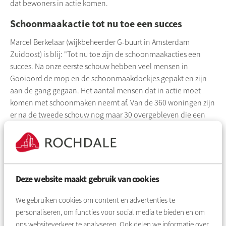
dat bewoners in actie komen.
Schoonmaakactie tot nu toe een succes
Marcel Berkelaar (wijkbeheerder
G-buurt
in Amsterdam
Zuidoost) is blij: "Tot nu toe zijn de schoonmaakacties een
succes. Na onze eerste schouw hebben veel mensen in
Gooioord de mop en de schoonmaakdoekjes gepakt en zijn
aan de gang gegaan. Het aantal mensen dat in actie moet
komen met schoonmaken neemt af. Van de 360 woningen zijn
er na de tweede schouw nog maar 30 overgebleven die een
brief krijgen met het verzoek om gehoor te geven aan de
oproep om de buitenzijde van hun woning op te frissen. Al
met al loopt de schoonmaakactie zo’n 2 maanden.”
Trots op
Prachtig-Kaart
Deze website maakt gebruik van cookies
Een van onze bewoonsters vertelt trots dat ze naar haar eerste
We gebruiken cookies om content en advertenties te
ronde een '
Prachtig-kaart
' heeft gekregen. Haar welverdiende
personaliseren, om functies voor social media te bieden en om
kaart heeft ze in het midden van haar raam opgehangen zodat
ons websiteverkeer te analyseren. Ook delen we informatie over