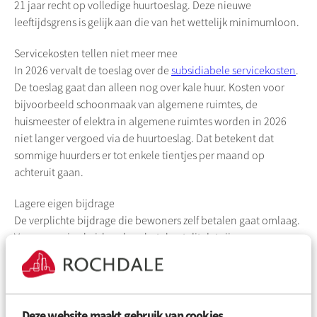
21 jaar recht op volledige huurtoeslag. Deze nieuwe
leeftijdsgrens is gelijk aan die van het wettelijk minimumloon.
Servicekosten tellen niet meer mee
In 2026 vervalt de toeslag over de
subsidiabele servicekosten
.
De toeslag gaat dan alleen nog over kale huur. Kosten voor
bijvoorbeeld schoonmaak van algemene ruimtes, de
huismeester of elektra in algemene ruimtes worden in 2026
niet langer vergoed via de huurtoeslag. Dat betekent dat
sommige huurders er tot enkele tientjes per maand op
achteruit gaan.
Lagere eigen bijdrage
De verplichte bijdrage die bewoners zelf betalen gaat omlaag.
Voor sommige huishoudens betekent dit dat zij meer
huurtoeslag gaan ontvangen.
Wat betekent dit voor bewoners?
Deze website maakt gebruik van cookies