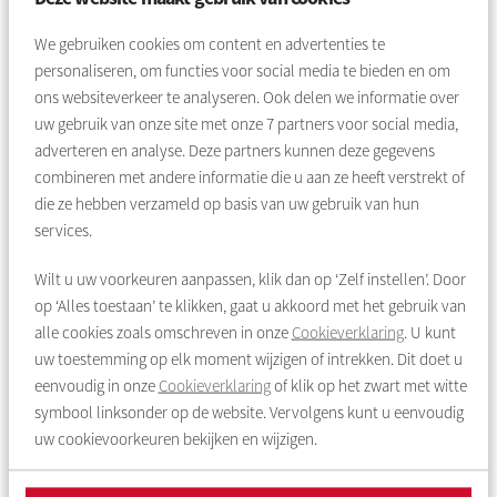
Voor een deel van de bewoners is de verandering positief.
Meer mensen krijgen recht op huurtoeslag, zoals huurders in
We gebruiken cookies om content en advertenties te
de middenhuur en vrije sector en jongeren tot 21 jaar. Ook de
personaliseren, om functies voor social media te bieden en om
lagere eigen bijdrage kan leiden tot hogere huurtoeslag. Voor
ons websiteverkeer te analyseren. Ook delen we informatie over
anderen kan de wijziging zorgen voor minder huurtoeslag
uw gebruik van onze site met onze
7
partners voor social media,
vanaf 2026. Bijvoorbeeld huurders die straks geen vergoeding
adverteren en analyse. Deze partners kunnen deze gegevens
meer krijgen voor servicekosten.
combineren met andere informatie die u aan ze heeft verstrekt of
die ze hebben verzameld op basis van uw gebruik van hun
Weten waar je recht op hebt? Maak
services.
een proefberekening
Wilt u uw voorkeuren aanpassen, klik dan op ‘Zelf instellen’. Door
Bewoners kunnen via de proefberekening op de website van
op ‘Alles toestaan’ te klikken, gaat u akkoord met het gebruik van
de
Belastingdienst
controleren of zij volgend jaar recht
alle cookies zoals omschreven in onze
Cookieverklaring
. U kunt
hebben op huurtoeslag. Krijgt u nu bijvoorbeeld geen toeslag
uw toestemming op elk moment wijzigen of intrekken. Dit doet u
vanwege de huurprijs? Dan is het goed om opnieuw te kijken.
eenvoudig in onze
Cookieverklaring
of klik op het zwart met witte
U heeft mogelijk wel recht op huurtoeslag vanaf 2026.
symbool linksonder op de website. Vervolgens kunt u eenvoudig
uw cookievoorkeuren bekijken en wijzigen.