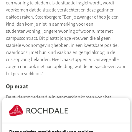
een woning te bieden als de situatie fragiel wordt, wordt
voorkomen dat de situatie verslechtert en deze gezinnen
dakloos raken. Steenbergen: “Ben je zwanger of heb je een
kind, dan kom je niet in aanmerking voor een
studentenwoning, jongerenwoning of woonruimte met
campuscontract. Dit plaatst jonge vrouwen die al geen
stabiele woonomgeving hebben, in een kwetsbare positie,
waardoor zij met hun kind vaak na enige tijd alsnog in de
crisisopvang belanden. Heel vaak stoppen zij vanwege alle
zorgen dan ook met hun opleiding, wat de perspectieven voor
het gezin verkleint.”
Op maat
De
studentmoeders
die in aanmerking komen voor het
woonconcept worden aangedragen door ROC (ROC op maat)
in samenwerking met
Streetcornerwork
, dat met haar
Verbindende Integrale Aanpak (VIA) al intensief samenwerkt
met scholen, met name voor die studenten die dreigen uit te
Deze website maakt gebruik van cookies