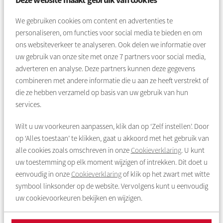
vallen. Tijdens de begeleiding ligt veel nadruk op het behalen
van het diploma, het versterken van het eigen netwerk en het
We gebruiken cookies om content en advertenties te
vinden van een vervolgplek. De begeleiding van VIA is op
personaliseren, om functies voor social media te bieden en om
maat en kan
op-
en afgeschaald worden waar nodig.
ons websiteverkeer te analyseren. Ook delen we informatie over
uw gebruik van onze site met onze
7
partners voor social media,
Gebiedsgericht samenwerken
adverteren en analyse. Deze partners kunnen deze gegevens
Het project sluit aan bij de nieuwbouwplannen van
Rochdale
combineren met andere informatie die u aan ze heeft verstrekt of
direct naast
Echtenstein
. Hier wordt samen met het ROC een
die ze hebben verzameld op basis van uw gebruik van hun
hybride leeromgeving gerealiseerd met leer-werkplekken. Ook
services.
maakt het onderdeel uit een gedeelde behoefte van partners
uit onderwijs, werk en wonen om buurten waar dat nodig is te
Wilt u uw voorkeuren aanpassen, klik dan op ‘Zelf instellen’. Door
versterken. Dit willen we bereiken door met elkaar (integraal)
op ‘Alles toestaan’ te klikken, gaat u akkoord met het gebruik van
en gebiedsgericht samen te werken. Het woonconcept in
alle cookies zoals omschreven in onze
Cookieverklaring
. U kunt
Echtenstein
sluit daar heel goed op aan.
uw toestemming op elk moment wijzigen of intrekken. Dit doet u
eenvoudig in onze
Cookieverklaring
of klik op het zwart met witte
symbool linksonder op de website. Vervolgens kunt u eenvoudig
uw cookievoorkeuren bekijken en wijzigen.