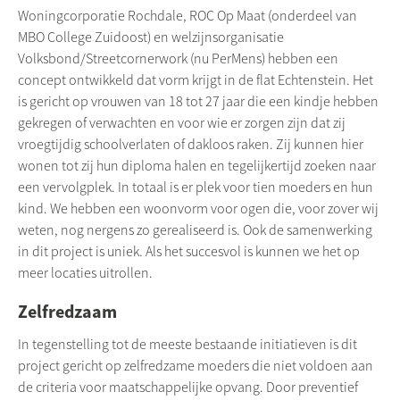
Woningcorporatie
Rochdale
, ROC Op Maat (onderdeel van
MBO College Zuidoost) en welzijnsorganisatie
Volksbond/
Streetcornerwork
(nu
PerMens
) hebben een
concept ontwikkeld dat vorm krijgt in de flat
Echtenstein
. Het
is gericht op vrouwen van 18 tot 27 jaar die een kindje hebben
gekregen of verwachten en voor wie er zorgen zijn dat zij
vroegtijdig schoolverlaten of dakloos raken. Zij kunnen hier
wonen tot zij hun diploma halen en tegelijkertijd zoeken naar
een vervolgplek. In totaal is er plek voor tien moeders en hun
kind. We hebben een woonvorm voor ogen die, voor zover wij
weten, nog nergens zo gerealiseerd is. Ook de samenwerking
in dit project is uniek. Als het succesvol is kunnen we het op
meer locaties uitrollen.
Zelfredzaam
In tegenstelling tot de meeste bestaande initiatieven is dit
project gericht op zelfredzame moeders die niet voldoen aan
de criteria voor maatschappelijke opvang. Door preventief