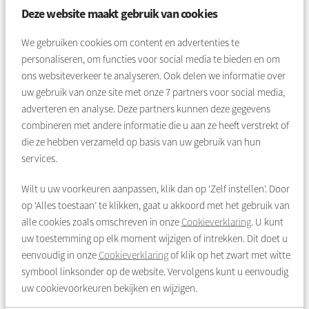
Deze website maakt gebruik van cookies
een band hebben met Amsterdam Zuidoost
zich prettig voelen tussen verschillende generaties (het
We gebruiken cookies om content en advertenties te
streven hierbij is 50% ouder dan 55 plus en 50% jonger
personaliseren, om functies voor social media te bieden en om
dan 55 plus) en samenlevingsvormen (jong, oud,
ons websiteverkeer te analyseren. Ook delen we informatie over
alleenstaand, gezinnen)
uw gebruik van onze site met onze
7
partners voor social media,
voldoen aan de geldende wet- en regelgeving voor het
adverteren en analyse. Deze partners kunnen deze gegevens
verkrijgen van een sociale huurwoning
combineren met andere informatie die u aan ze heeft verstrekt of
die ze hebben verzameld op basis van uw gebruik van hun
services.
Meer informatie vindt u hier
Wilt u uw voorkeuren aanpassen, klik dan op ‘Zelf instellen’. Door
op ‘Alles toestaan’ te klikken, gaat u akkoord met het gebruik van
alle cookies zoals omschreven in onze
Cookieverklaring
. U kunt
uw toestemming op elk moment wijzigen of intrekken. Dit doet u
eenvoudig in onze
Cookieverklaring
of klik op het zwart met witte
symbool linksonder op de website. Vervolgens kunt u eenvoudig
uw cookievoorkeuren bekijken en wijzigen.