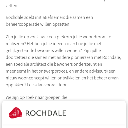
zetten.
Rochdale
zoekt initiatiefnemers die samen een
beheercoöperatie willen opzetten
Zijn jullie op zoek naar een plek om jullie woondroom te
realiseren? Hebben jullie ideeën over hoe jullie met
gelijkgestemde bewoners willen wonen? Zijn jullie
doorzetters die samen met andere pioniers (en met
Rochdale
,
een speciale architect die bewoners ondersteunt en
meeneemt in het ontwerpproces, en andere adviseurs) een
nieuw woonconcept willen ontwikkelen en het beheer ervan
oppakken? Lees dan vooral door..
We zijn op zoek naar groepen die:
uit ten minste 6 personen bestaan
samen een nieuw woonconcept aandurven
willen wonen in een gezamenlijk woongebouw