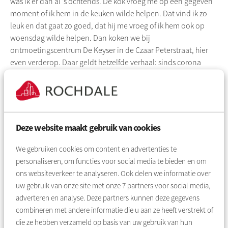
was ik er dan al ’s ochtends. De kok vroeg me op een gegeven
moment of ik hem in de keuken wilde helpen. Dat vind ik zo
leuk en dat gaat zo goed, dat hij me vroeg of ik hem ook op
woensdag wilde helpen. Dan koken we bij
ontmoetingscentrum De Keyser in de
Czaar
Peterstraat, hier
even verderop. Daar geldt hetzelfde verhaal: sinds corona
worden de maaltijden bij de mensen thuisbezorgd.”
En dan ben je op vrijdag ook nog
gastvrouw en sta je op zaterdag in de
Oosterkerk?
Deze website maakt gebruik van cookies
“De hele dag thuis zie ik niet zitten. En ik vind het ook gewoon
We gebruiken cookies om content en advertenties te
leuk om onder de mensen te zijn. Op vrijdag ben ik in De Witte
personaliseren, om functies voor social media te bieden en om
Boei gastvrouw bij Koffie & Taart. En op zaterdag sta ik vaak in
ons websiteverkeer te analyseren. Ook delen we informatie over
de Oosterkerk. Dat begon met het verzamelen van
uw gebruik van onze site met onze
7
partners voor social media,
handtekeningen om de kerk te behouden. Sinds een paar
adverteren en analyse. Deze partners kunnen deze gegevens
maanden kookt
Maisa
, een Syrische buurvrouw, er eten. Je
combineren met andere informatie die u aan ze heeft verstrekt of
kunt het van tevoren bestellen en in de kerk ophalen.”
die ze hebben verzameld op basis van uw gebruik van hun