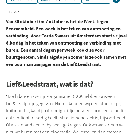
7-10-2021
Van 30 oktober t/m 7 oktober is het de Week Tegen
Eenzaamheid. Een week in het teken van ontmoeting en
verbinding. Voor Corrie Sweers uit Amsterdam staat vrijwel
élke dág in het teken van ontmoeting en verbinding met
buren. Een aantal dagen per week kookt ze voor
buurtgenoten. Sinds afgelopen zomer is ze ook samen met
een buurman aanjager van de Lief&Leedstraat.
Lief&Leedstraat, wat is dat?
“
Rochdale
en welzijnsorganisatie
DOCK
hebben ons een
Lief&
Leedpotje
gegeven. Hieruit kunnen wij een bloemetje,
fruitmandje, kaartje of aardigheidje betalen voor een buur die
dat verdient of nodig heeft. Als er iemand ziek is, bijvoorbeeld.
Of als iemand een baby heeft gekregen. Ook verwelkomen we
nieuwe buren met een bloemetje. We vertellen dan meteen