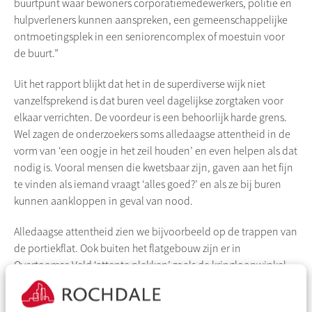
buurtpunt waar bewoners corporatiemedewerkers, politie en
hulpverleners kunnen aanspreken, een gemeenschappelijke
ontmoetingsplek in een seniorencomplex of moestuin voor
de buurt.”
Uit het rapport blijkt dat het in de
superdiverse
wijk niet
vanzelfsprekend is dat buren veel dagelijkse zorgtaken voor
elkaar verrichten. De voordeur is een behoorlijk harde grens.
Wel zagen de onderzoekers soms alledaagse attentheid in de
vorm van ‘een oogje in het zeil houden’ en even helpen als dat
nodig is. Vooral mensen die kwetsbaar zijn, gaven aan het fijn
te vinden als iemand vraagt ‘alles goed?’ en als ze bij buren
kunnen aankloppen in geval van nood.
Alledaagse attentheid zien we bijvoorbeeld op de trappen van
de portiekflat. Ook buiten het flatgebouw zijn er in
Overtoomse
Veld ‘attente plekken’ zoals de kringloopwinkel,
de supermarkt en de patatzaak. Attentheid kan ontstaan door
de inrichting (zoals een zitje in de zaak) maar vooral door de