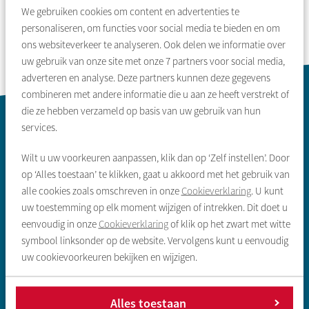
We gebruiken cookies om content en advertenties te
personaliseren, om functies voor social media te bieden en om
ons websiteverkeer te analyseren. Ook delen we informatie over
uw gebruik van onze site met onze
7
partners voor social media,
adverteren en analyse. Deze partners kunnen deze gegevens
combineren met andere informatie die u aan ze heeft verstrekt of
Contactinformatie
die ze hebben verzameld op basis van uw gebruik van hun
services.
Wilt u uw voorkeuren aanpassen, klik dan op ‘Zelf instellen’. Door
op ‘Alles toestaan’ te klikken, gaat u akkoord met het gebruik van
alle cookies zoals omschreven in onze
Cookieverklaring
. U kunt
uw toestemming op elk moment wijzigen of intrekken. Dit doet u
eenvoudig in onze
Cookieverklaring
of klik op het zwart met witte
Zoeken & aanbod
symbool linksonder op de website. Vervolgens kunt u eenvoudig
uw cookievoorkeuren bekijken en wijzigen.
Sociale huurwoning
Vrije sector huurwoning
Alles toestaan