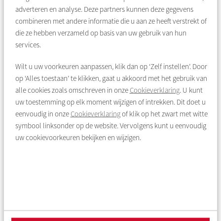
In een nieuwe buurt bouwen we aan een gemeenschap voor
adverteren en analyse. Deze partners kunnen deze gegevens
de komende 15 jaar. Binnenkort kunnen starters,
combineren met andere informatie die u aan ze heeft verstrekt of
statushouders, buurtbewoners en iedereen die in aanmerking
die ze hebben verzameld op basis van uw gebruik van hun
komt, reageren op deze sociale huurwoningen. Community
services.
builders Hanneke en Fleur, gebiedsconsulent Muriel en
bewoner Dilainy laten je het graag zien. Houd de advertentie
Wilt u uw voorkeuren aanpassen, klik dan op ‘Zelf instellen’. Door
op
amsterdam.mijndak.nl/woningaanbod
in de gaten en
op ‘Alles toestaan’ te klikken, gaat u akkoord met het gebruik van
reageer!
alle cookies zoals omschreven in onze
Cookieverklaring
. U kunt
uw toestemming op elk moment wijzigen of intrekken. Dit doet u
eenvoudig in onze
Cookieverklaring
of klik op het zwart met witte
Meer informatie over Brasa village
symbool linksonder op de website. Vervolgens kunt u eenvoudig
uw cookievoorkeuren bekijken en wijzigen.
Brasa village in het kort
520 sociale huurwoningen
13 gebouwen