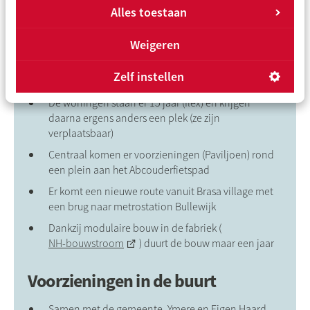
bouw gestart in 2024 - klaar in 2025!
Alles toestaan
30% is bestemd voor statushouders
Weigeren
de verhuur start half maart 2025 via MijnDak
We doen het samen met Ymere, Eigen Haard,
Zelf instellen
gemeente en omwonenden
De woningen staan er 15 jaar (flex) en krijgen
daarna ergens anders een plek (ze zijn
verplaatsbaar)
Centraal komen er voorzieningen (Paviljoen) rond
een plein aan het Abcouderfietspad
Er komt een nieuwe route vanuit Brasa village met
een brug naar metrostation Bullewijk
Dankzij modulaire bouw in de fabriek (
NH-bouwstroom
) duurt de bouw maar een jaar
Voorzieningen in de buurt
Samen met de gemeente, Ymere en Eigen Haard