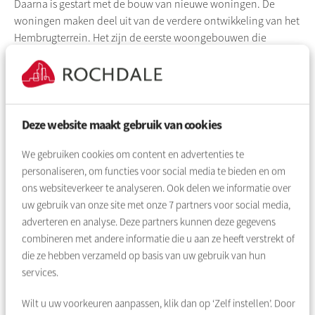
Daarna is gestart met de bouw van nieuwe woningen. De
woningen maken deel uit van de verdere ontwikkeling van het
Hembrugterrein. Het zijn de eerste woongebouwen die
worden opgeleverd in dit gebied.
Reageren via Mijn DAK
Als alles volgens plan verloopt, kunnen de eerste bewoners in
Deze website maakt gebruik van cookies
oktober 2026 verhuizen. De woningen worden aangeboden
via DAK (voorheen WoningNet). Via deze pagina laten wij
We gebruiken cookies om content en advertenties te
weten wanneer u kunt reageren.
personaliseren, om functies voor social media te bieden en om
ons websiteverkeer te analyseren. Ook delen we informatie over
uw gebruik van onze site met onze
7
partners voor social media,
adverteren en analyse. Deze partners kunnen deze gegevens
Planning
combineren met andere informatie die u aan ze heeft verstrekt of
die ze hebben verzameld op basis van uw gebruik van hun
services.
2023
Wilt u uw voorkeuren aanpassen, klik dan op ‘Zelf instellen’. Door