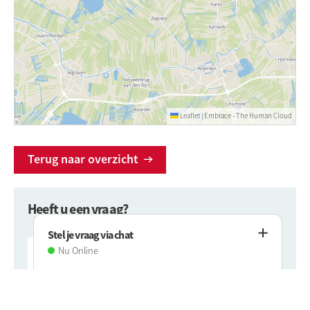
Leaflet
|
Embrace - The Human Cloud
Terug naar overzicht
Heeft u een vraag?
Stel je vraag via chat
Nu Online
Neem dan contact met ons op via 020 215 00 00 of
www.rochdale.nl/contact
.