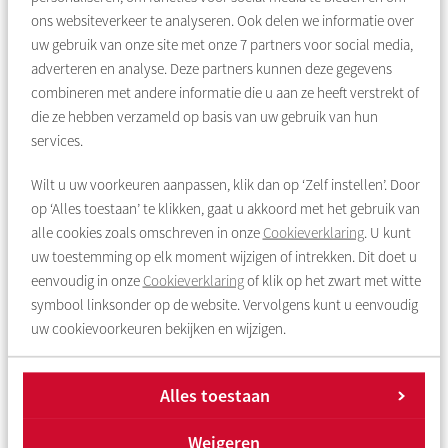
ons websiteverkeer te analyseren. Ook delen we informatie over
uw gebruik van onze site met onze
7
partners voor social media,
adverteren en analyse. Deze partners kunnen deze gegevens
Woonruimte voor de bewoners van
combineren met andere informatie die u aan ze heeft verstrekt of
Geldershoofd & Gravestein
die ze hebben verzameld op basis van uw gebruik van hun
services.
In de buurt van de K-buurt staan de twee Bijlmerflats
Geldershoofd en Gravestein. Beide flats worden de komende
Wilt u uw voorkeuren aanpassen, klik dan op ‘Zelf instellen’. Door
jaren grootschalig gerenoveerd, waardoor alle bewoners
op ‘Alles toestaan’ te klikken, gaat u akkoord met het gebruik van
moeten verhuizen. We vinden het belangrijk dat iedereen de
alle cookies zoals omschreven in onze
Cookieverklaring
. U kunt
mogelijkheid heeft om in Amsterdam Zuidoost te blijven
uw toestemming op elk moment wijzigen of intrekken. Dit doet u
wonen als zij dit willen. Bewoners uit Geldershoofd en
eenvoudig in onze
Cookieverklaring
of klik op het zwart met witte
Gravestein krijgen daarom voorrang om naar de sociale
symbool linksonder op de website. Vervolgens kunt u eenvoudig
huurwoningen in Het Kralenhof te verhuizen.
uw cookievoorkeuren bekijken en wijzigen.
Meer info over Geldershoofd & Gravestein
Alles toestaan
Weigeren