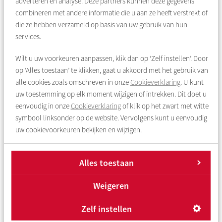
adverteren en analyse. Deze partners kunnen deze gegevens
onder daktuinen zodat in het gehele project geen auto
combineren met andere informatie die u aan ze heeft verstrekt of
zichtbaar zal zijn.
Het nieuwe woongebied ligt op een
die ze hebben verzameld op basis van uw gebruik van hun
milieu-belaste locatie, concreet betekent dit dat er
services.
mogelijk overlast kan zijn op het gebied van geur en
geluid voor bewoners en gebruikers, dit terwijl de
Wilt u uw voorkeuren aanpassen, klik dan op ‘Zelf instellen’. Door
betreffende emissies wel binnen de normen van wet- en
op ‘Alles toestaan’ te klikken, gaat u akkoord met het gebruik van
regelgeving blijven.
alle cookies zoals omschreven in onze
Cookieverklaring
. U kunt
uw toestemming op elk moment wijzigen of intrekken. Dit doet u
eenvoudig in onze
Cookieverklaring
of klik op het zwart met witte
Veelgestelde vragen
symbool linksonder op de website. Vervolgens kunt u eenvoudig
uw cookievoorkeuren bekijken en wijzigen.
Wat gaat Rochdale hier doen?
Alles toestaan
Hoe reageer ik op een sociale huurwoning?
Weigeren
Zelf instellen
Terug naar overzicht