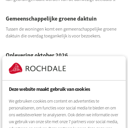
Gemeenschappelijke groene daktuin
Tussen de woningen komt een gemeenschappelijke groene
daktuin die overdag toegankelijk is voor bezoekers.
Oplevering oktober 2026
In 2023 zijn we gestart met de bouw. We verwachten alles rond
oktober 2026 af te hebben.
Deze website maakt gebruik van cookies
Het (oude) bedrijventerrein aan de Houthavenkade in
We gebruiken cookies om content en advertenties te
Zaandam maakt plaats voor een duurzame woonwijk
personaliseren, om functies voor social media te bieden en om
met 710 huurappartementen met speciale aandacht
ons websiteverkeer te analyseren. Ook delen we informatie over
voor de Zaanse starter. De wijk ligt op loopafstand van
uw gebruik van onze site met onze
7
partners voor social media,
het station en wordt grotendeels autoluw. Parkeren kan