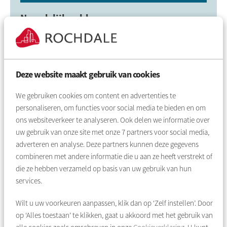
Noordelijk veld
De woningen in het Noordelijk Veld (Majoor Fransweg,
Lauernessestraat en Ferdinand Huyckstraat) zijn de
laatste die in de Kolenkit vernieuwd moeten worden.
Deze website maakt gebruik van cookies
We zijn in gesprek met de bewonerscommissie over de
plannen voor deze woningen. Er wordt gewerkt aan een
We gebruiken cookies om content en advertenties te
plan per woongebouw, omdat er grote verschillen zijn
personaliseren, om functies voor social media te bieden en om
tussen de gebouwen.
ons websiteverkeer te analyseren. Ook delen we informatie over
uw gebruik van onze site met onze
7
partners voor social media,
Meer informatie over Noordelijk Veld
adverteren en analyse. Deze partners kunnen deze gegevens
combineren met andere informatie die u aan ze heeft verstrekt of
die ze hebben verzameld op basis van uw gebruik van hun
services.
Samen met gemeente Amsterdam
Wilt u uw voorkeuren aanpassen, klik dan op ‘Zelf instellen’. Door
Het plan voor uw buurt gaat niet alleen over de woningen,
op ‘Alles toestaan’ te klikken, gaat u akkoord met het gebruik van