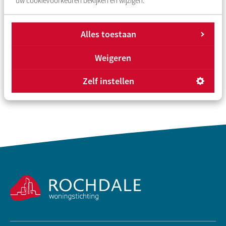
uw cookievoorkeuren bekijken en wijzigen.
zaken?
U kunt elke donderdag van 09.30 uur tot 12.30 uur
Alles toestaan
terecht bij het Buurtteam Amsterdam. Dit is in het
buurtpunt aan de Lodewijk van Deysselstraat 41.
Weigeren
Zelf instellen
Contactinformatie