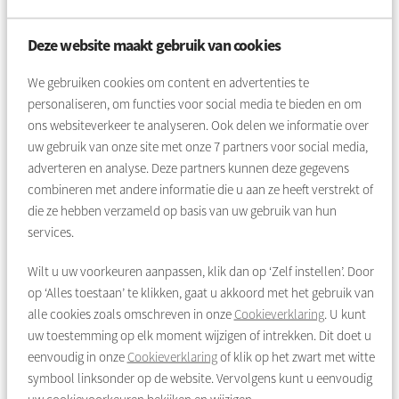
Daarom is er een buurtpunt in de Lodewijk van
Deysselstraat 41, waar iedereen welkom is. U kunt hier
Deze website maakt gebruik van cookies
met al uw vragen terecht.
We gebruiken cookies om content en advertenties te
Openingstijden Buurtpunt:
personaliseren, om functies voor social media te bieden en om
Maandag 09.00 - 16.00 uur
ons websiteverkeer te analyseren. Ook delen we informatie over
Dinsdag 09.00 - 12.00 uur
uw gebruik van onze site met onze
7
partners voor social media,
Woensdag 09.00 - 12.00 uur
adverteren en analyse. Deze partners kunnen deze gegevens
Donderdag 13.00 - 16.00 uur
combineren met andere informatie die u aan ze heeft verstrekt of
+ Buurtteam gemeente Amsterdam 09.30-12.30 uur
die ze hebben verzameld op basis van uw gebruik van hun
+ Projectspreekuur Deysselbuurt 13.00 - 15.00 uur
services.
Wilt u uw voorkeuren aanpassen, klik dan op ‘Zelf instellen’. Door
op ‘Alles toestaan’ te klikken, gaat u akkoord met het gebruik van
Buurtteam gemeente Amsterdam
alle cookies zoals omschreven in onze
Cookieverklaring
. U kunt
uw toestemming op elk moment wijzigen of intrekken. Dit doet u
Heeft u vragen over zorg, wonen, gezondheid, werk,
eenvoudig in onze
Cookieverklaring
of klik op het zwart met witte
geld, meedoen aan activiteiten in de buurt of veiligheid?
symbool linksonder op de website. Vervolgens kunt u eenvoudig
Of heeft u (tijdelijk) wat extra hulp nodig bij praktische