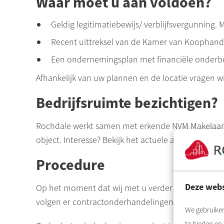
Waar moet u aan voldoen?
Geldig legitimatiebewijs/ verblijfsvergunning. M
Recent uittreksel van de Kamer van Koophand
Een ondernemingsplan met financiële onder
Afhankelijk van uw plannen en de locatie vragen wi
Bedrijfsruimte bezichtigen?
Rochdale werkt samen met erkende NVM Makelaars. 
object. Interesse?
Bekijk het actuele aanbod
en vra
Procedure
Deze webs
Op het moment dat wij met u verder in gesprek wil
volgen er contractonderhandelingen en het opste
We gebruiken