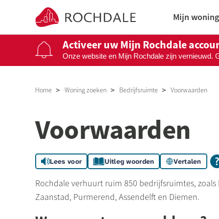
Naar de homepage
Mijn woning
Activeer uw Mijn Rochdale accou
Onze website en Mijn Rochdale zijn vernieuwd. 
Naar hoofdinhoud
Naar hoofdnavigatiemenu
Naar zoeken
Home
Woning zoeken
Bedrijfsruimte
Voorwaarden
Voorwaarden
Lees voor
Uitleg woorden
Vertalen
Rochdale verhuurt ruim 850 bedrijfsruimtes, zoals
Zaanstad, Purmerend, Assendelft en Diemen.