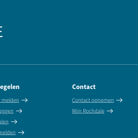
regelen
Contact
e melden
Contact opnemen
eggen
Mijn Rochdale
alen
 melden