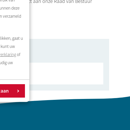
bruik van
concept contract aan onze Raad van Bestuur
kunnen deze
en verzameld
likken, gaat u
U kunt uw
erklaring
of
oudig uw
taan