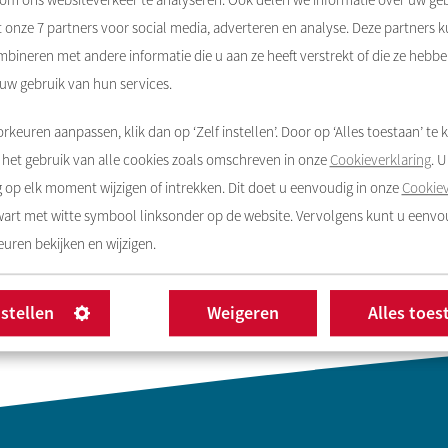
 om ons websiteverkeer te analyseren. Ook delen we informatie over uw ge
lle benodigde stukken, kunnen wij deze aanbieding inclusief 
t onze
7
partners voor social media, adverteren en analyse. Deze partners 
s door de Raad van Bestuur of een gemachtigde.
bineren met andere informatie die u aan ze heeft verstrekt of die ze hebb
st geeft de Raad van Bestuur daadwerkelijk toestemming.
 uw gebruik van hun services.
rkeuren aanpassen, klik dan op ‘Zelf instellen’. Door op ‘Alles toestaan’ te k
het gebruik van alle cookies zoals omschreven in onze
Cookieverklaring
. 
op elk moment wijzigen of intrekken. Dit doet u eenvoudig in onze
Cookiev
zwart met witte symbool linksonder op de website. Vervolgens kunt u eenv
uren bekijken en wijzigen.
nstellen
Weigeren
Alles toes