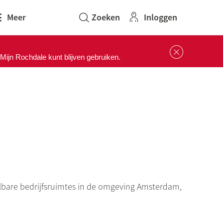
Inloggen
Meer
Sluit 
ijn Rochdale kunt blijven gebruiken.
albare bedrijfsruimtes in de omgeving Amsterdam,