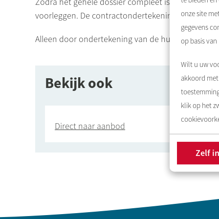
te bieden en
Zodra het gehele dossier compleet is, inclusief a
onze site me
voorleggen. De contractondertekening vindt plaat
gegevens com
Alleen door ondertekening van de huurovereenkom
op basis van
Wilt u uw voo
Bekijk ook
akkoord met 
toestemming 
klik op het 
cookievoorke
Direct naar aanbod
Zelf i