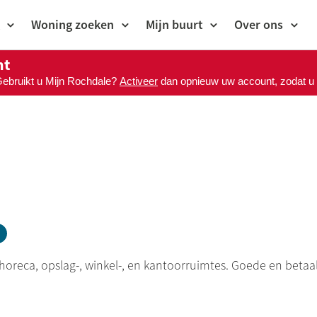
Woning zoeken
Mijn buurt
Over ons
nt
Gebruikt u Mijn Rochdale?
Activeer
dan opnieuw uw account, zodat u M
 horeca, opslag-, winkel-, en kantoorruimtes. Goede en beta