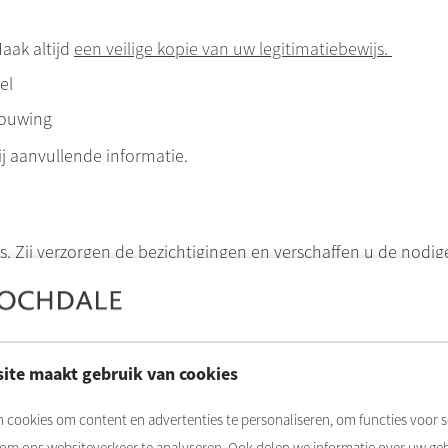
aak altijd
een veilige kopie van uw legitimatiebewijs
.
el
bouwing
j aanvullende informatie.
Zij verzorgen de bezichtigingen en verschaffen u de nodige
ag een bezichtiging aan via het reactieformulier.
ite maakt gebruik van cookies
len, sluiten wij eerst een intentieovereenkomst. Daarna vol
llen van een concept huurovereenkomst.
 cookies om content en advertenties te personaliseren, om functies voor s