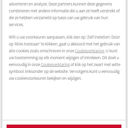
U gaat zelf op zoek naar een geschikte huurder. Pas als u een
adverteren en analyse. Deze partners kunnen deze gegevens
geschikte kandidaat heeft gevonden, kunt u de toestemming
combineren met andere informatie die u aan ze heeft verstrekt of
voor hospitaverhuur aanvragen. Onder aan de pagina vindt u
die ze hebben verzameld op basis van uw gebruik van hun
alle voorwaarden.
services.
Wilt u uw voorkeuren aanpassen, klik dan op ‘Zelf instellen’. Door
Stap 2
op ‘Alles toestaan’ te klikken, gaat u akkoord met het gebruik van
Check de voorwaarden.
alle cookies zoals omschreven in onze
Cookieverklaring
. U kunt
uw toestemming op elk moment wijzigen of intrekken. Dit doet u
Voordat u toestemming aanvraagt is het handig om
eenvoudig in onze
Cookieverklaring
of klik op het zwart met witte
de
voorwaarden voor hospitaverhuur
te checken. Lees alle
symbool linksonder op de website. Vervolgens kunt u eenvoudig
voorwaarden goed door. Dan weet u precies wat
uw cookievoorkeuren bekijken en wijzigen.
hospitaverhuur voor u betekent en weet u ook of een aanvraag
zinvol is.
Stap 3
Vraag toestemming aan.
Toestemming aanvragen voor hospitaverhuur doet u makkelijk