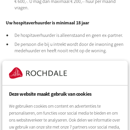
€ 600,-. U mag dan maximaal € 200,-- huur per maand
vragen.
Uw hospitaverhuurder is minimaal 18 jaar
De hospitaverhuurder is alleenstaand en geen ex-partner.
De persoon die bij u intrekt wordt door de inwoning geen
medehuurder en heeft nooit recht op de woning.
Alle voorwaarden
Er zijn meer voorwaarden om toestemming voor
hospitaverhuur te krijgen. Lees meer bij
Voorwaarden voor
hospitaverhuur
.
Deze website maakt gebruik van cookies
Zo vraagt u toestemming hospitaverhuur aan:
We gebruiken cookies om content en advertenties te
Stap
1
personaliseren, om functies voor social media te bieden en om
ons websiteverkeer te analyseren. Ook delen we informatie over
Zoek eerst een geschikte huurder.
uw gebruik van onze site met onze
7
partners voor social media,