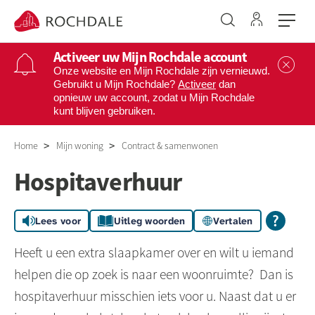
Ga naar 
Naar de homepage
Activeer uw Mijn Rochdale account
Sl
Onze website en Mijn Rochdale zijn vernieuwd.
Gebruikt u Mijn Rochdale?
Activeer
dan
opnieuw uw account, zodat u Mijn Rochdale
Naar hoofdinhoud
Naar hoofdnavigatiemenu
Naar zoeken
kunt blijven gebruiken.
Home
Mijn woning
Contract & samenwonen
Hospitaverhuur
Lees voor
Uitleg woorden
Vertalen
Heeft u een extra slaapkamer over en wilt u iemand
helpen die op zoek is naar een woonruimte? Dan is
hospitaverhuur misschien iets voor u. Naast dat u er