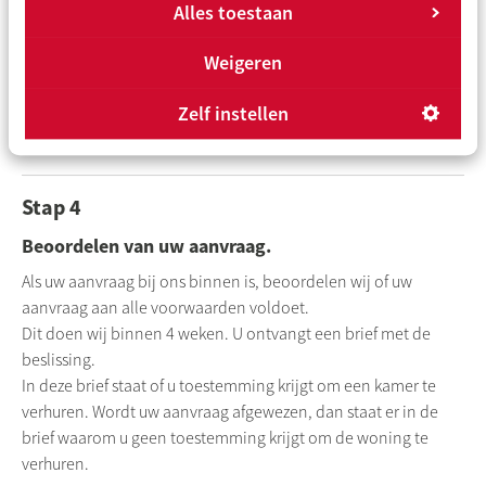
en snel via Mijn Rochdale.
Alles toestaan
Klik op onderstaande button om het formulier in te vullen.
Weigeren
Toestemming aanvragen voor hospitaverhuur
Zelf instellen
Stap 4
Beoordelen van uw aanvraag.
Als uw aanvraag bij ons binnen is, beoordelen wij of uw
aanvraag aan alle voorwaarden voldoet.
Dit doen wij binnen 4 weken. U ontvangt een brief met de
beslissing.
In deze brief staat of u toestemming krijgt om een kamer te
verhuren. Wordt uw aanvraag afgewezen, dan staat er in de
brief waarom u geen toestemming krijgt om de woning te
verhuren.