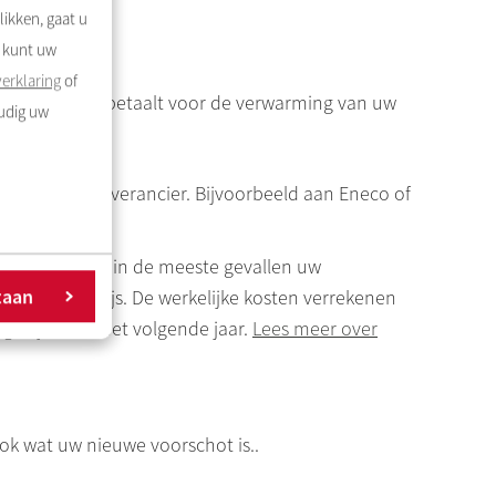
likken, gaat u
ster.
U kunt uw
erklaring
of
 kosten die u betaalt voor de verwarming van uw
oudig uw
lijk gekozen leverancier. Bijvoorbeeld aan Eneco of
n is
Rochdale
in de meeste gevallen uw
taan
in uw huurprijs. De werkelijke kosten verrekenen
 in juli van het volgende jaar.
Lees meer over
 ook wat uw nieuwe voorschot is..