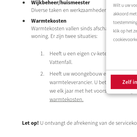
Wijkbeheer/huismeester
Wilt u uw voo
Diverse taken en werkzaamheden die worden u
akkoord met 
Warmtekosten
toestemming 
Warmtekosten
vallen sinds afschaffing van d
klik op het 
woning. Er zijn twee situaties:
cookievoorke
Heeft u een eigen cv-ketel? Dan betaal
Vattenfall
.
Heeft uw woongebouw een collectieve c
Zelf i
warmteleverancier. U betaalt elke maa
we elk jaar met het voorschotbedrag da
warmtekosten
.
Let op!
U ontvangt de afrekening van de servicekost