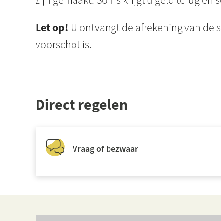
zijn gemaakt. Soms krijgt u geld terug en s
Let op!
U ontvangt de afrekening van de se
voorschot is.
Direct regelen
Vraag of bezwaar