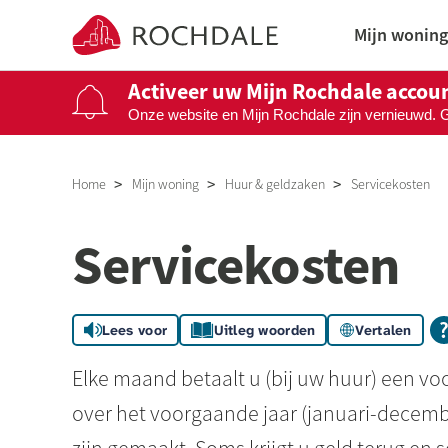
Naar de homepage
Mijn woning
Activeer uw Mijn Rochdale accou
Onze website en Mijn Rochdale zijn vernieuwd. 
Naar hoofdinhoud
Naar hoofdnavigatiemenu
Naar zoeken
Home
Mijn woning
Huur & geldzaken
Servicekosten
Servicekosten
Lees voor
Uitleg woorden
Vertalen
Elke maand betaalt u (bij uw huur) een vo
over het voorgaande jaar (
januari-decem