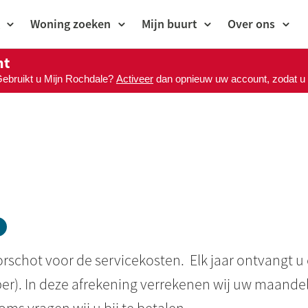
Woning zoeken
Mijn buurt
Over ons
nt
Gebruikt u Mijn Rochdale?
Activeer
dan opnieuw uw account, zodat u M
orschot voor de servicekosten. Elk jaar ontvangt 
ber
). In deze afrekening verrekenen wij uw maandel