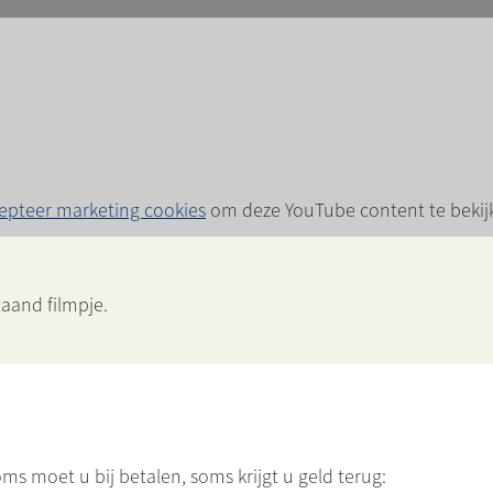
epteer marketing cookies
om deze YouTube content te bekij
taand filmpje.
ms moet u bij betalen, soms krijgt u geld terug: