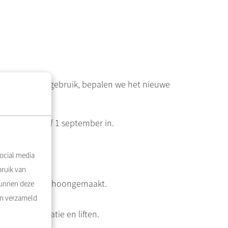
 het gemeten gebruik, bepalen we het nieuwe
ten gaat vanaf 1 september in.
ocial media
bruik van
ste momenten schoongemaakt.
kunnen deze
en verzameld
ische ventilatie en liften.