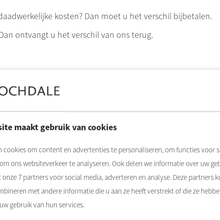
daadwerkelijke kosten? Dan moet u het verschil bijbetalen.
Dan ontvangt u het verschil van ons terug.
f we uw voorschotbedrag moeten aanpassen. Aan de hand van
f omhoog of omlaag gaan.
et nieuwe voorschotbedrag. Het nieuwe voorschot servicekos
ite maakt gebruik van cookies
eld:
 cookies om content en advertenties te personaliseren, om functies voor s
 om ons websiteverkeer te analyseren. Ook delen we informatie over uw ge
rtiek met een schoonmaakleverancier, dan wordt hier op va
t onze
7
partners voor social media, adverteren en analyse. Deze partners 
bineren met andere informatie die u aan ze heeft verstrekt of die ze hebb
 uw gebruik van hun services.
ne ruimtes van uw complex, bijvoorbeeld verlichting, mechan