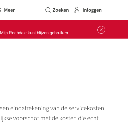
Inloggen
Meer
Sluit 
ijn Rochdale kunt blijven gebruiken.
u een eindafrekening van de servicekosten
ijkse voorschot met de kosten die echt