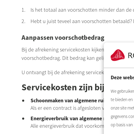
Is het totaal aan voorschotten minder dan de 
Hebt u juist teveel aan voorschotten betaald? 
Aanpassen voorschotbedrag
Bij de afrekening servicekosten kijken we ook o
voorschotbedrag. Dit bedrag kan gelijk blijven o
U ontvangt bij de afrekening servicekosten ook h
Deze webs
Servicekosten zijn bijvoorbe
We gebruiken
te bieden en
Schoonmaken van algemene ruimte
Als er een contract is afgesloten voor uw po
onze site me
gegevens com
Energieverbruik van algemene ruimtes
op basis van
Alle energieverbruik dat voorkomt in de algeme