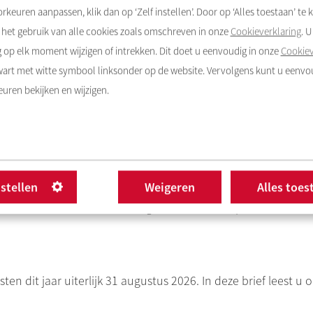
rkeuren aanpassen, klik dan op ‘Zelf instellen’. Door op ‘Alles toestaan’ te k
itgevoerd in uw complex door een wijkbeheerder of huismee
het gebruik van alle cookies zoals omschreven in onze
Cookieverklaring
. 
op elk moment wijzigen of intrekken. Dit doet u eenvoudig in onze
Cookiev
e warmtewet weer onder de servicekosten.
Warmtekosten
zijn
zwart met witte symbool linksonder op de website. Vervolgens kunt u eenv
uren bekijken en wijzigen.
t u de kosten voor water, gas en elektriciteit aan uw persoon
v-installatie, zoals stadsverwarming of blokverwarming? Da
nstellen
Weigeren
Alles toes
nd een voorschot voor de warmte aan ons. Dit voorschot zit 
t u heeft betaald. U ontvangt hiervoor een aparte afrekening
en dit jaar uiterlijk 31 augustus 2026. In deze brief leest u