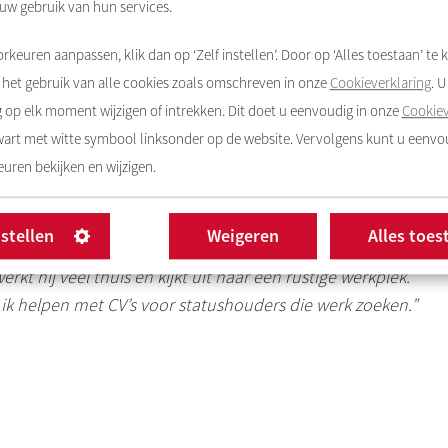
 uw gebruik van hun services.
t samen met haar moeder door haar nieuwe woning om
chting: een bank in de woonkamer, gordijnen, een kaptafel
rkeuren aanpassen, klik dan op ‘Zelf instellen’. Door op ‘Alles toestaan’ te k
 voor een grote kledingkast. Ze straalt. “Ik ben
het gebruik van alle cookies zoals omschreven in onze
Cookieverklaring
. 
 plek,” zegt ze. Lindsey komt uit de buurt en voelt zich
op elk moment wijzigen of intrekken. Dit doet u eenvoudig in onze
Cookiev
 straks ook hier op de galerij gaan wonen.”
zwart met witte symbool linksonder op de website. Vervolgens kunt u eenv
uren bekijken en wijzigen.
nstellen
Weigeren
Alles toes
Toen zij en haar vriend over kinderen begonnen, wist ik
rkt hij veel thuis en kijkt uit naar een rustige werkplek.
 ik helpen met
CV’s
voor statushouders die werk zoeken.”