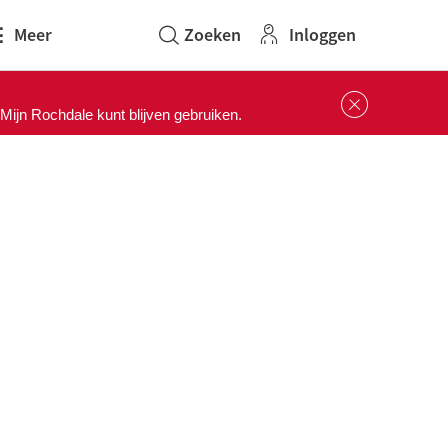
Inloggen
Meer
Sluit 
ijn Rochdale kunt blijven gebruiken.