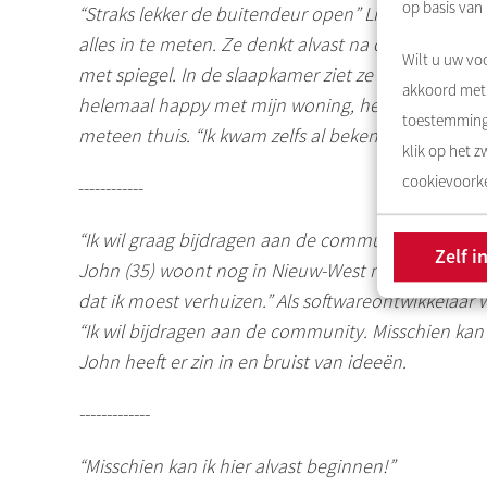
op basis van
“Straks lekker de buitendeur open” Lindsey loop
alles in te meten. Ze denkt alvast na over de inri
Wilt u uw voo
met spiegel. In de slaapkamer ziet ze genoeg ruimte
akkoord met 
helemaal happy met mijn woning, het uitzicht en de
toestemming 
meteen thuis. “Ik kwam zelfs al bekenden tegen die
klik op het 
cookievoorke
------------
“Ik wil graag bijdragen aan de community”
Zelf i
John (35) woont nog in
Nieuw-West
met zijn zus. “
dat ik moest verhuizen.” Als softwareontwikkelaar we
“Ik wil bijdragen aan de community. Misschien kan
John heeft er zin in en bruist van ideeën.
-------------
“Misschien kan ik hier alvast beginnen!”