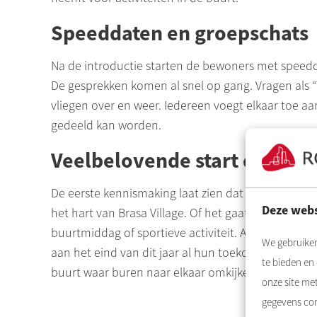
Speeddaten en groepschats
Na de introductie starten de bewoners met speedd
De gesprekken komen al snel op gang. Vragen als “
vliegen over en weer. Iedereen voegt elkaar toe a
gedeeld kan worden.
Veelbelovende start die sm
De eerste kennismaking laat zien dat de basis daa
Deze webs
het hart van Brasa
Village
. Of het gaat om hulp bij
buurtmiddag of sportieve activiteit. Als alles vol
We gebruiken
aan het eind van dit jaar al hun toekomstige buur
te bieden en
buurt waar buren naar elkaar omkijken en actief b
onze site me
gegevens com