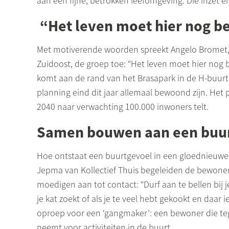
aan een fijne, betrokken leefomgeving. Die inzet 
“Het leven moet hier nog b
Met motiverende woorden spreekt Angelo
Bromet
Zuidoost, de groep toe: “Het leven moet hier nog b
komt aan de rand van het
Brasapark
in de
H-buurt
planning eind dit jaar allemaal bewoond zijn. Het pr
2040 naar verwachting 100.000 inwoners telt.
Samen bouwen aan een buu
Hoe ontstaat een buurtgevoel in een gloednieuwe
Jepma van
Kollectief
Thuis begeleiden de bewone
moedigen aan tot contact: “Durf aan te bellen bij
je kat zoekt of als je te veel hebt gekookt en daa
oproep voor een ‘gangmaker’: een bewoner die tege
neemt voor activiteiten in de buurt.