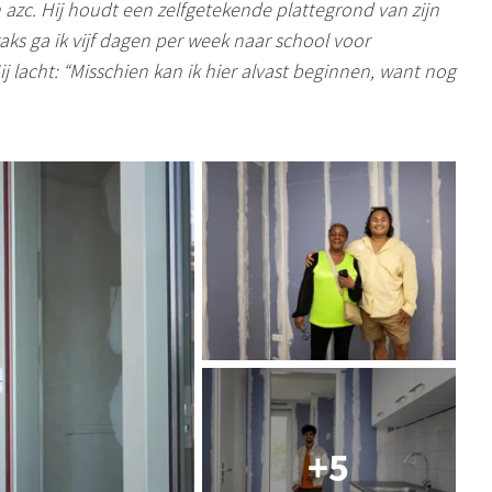
 azc. Hij houdt een
zelfgetekende
plattegrond van zijn
raks ga ik vijf dagen per week naar school voor
ij lacht: “Misschien kan ik hier alvast beginnen, want nog