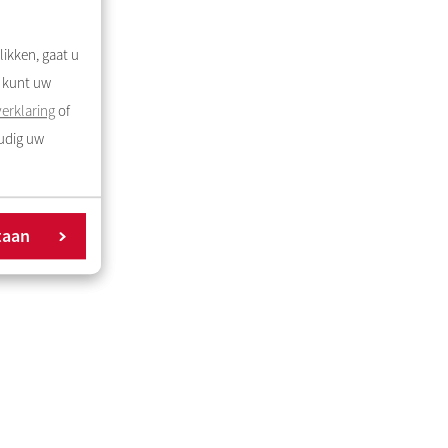
likken, gaat u
U kunt uw
erklaring
of
oudig uw
taan