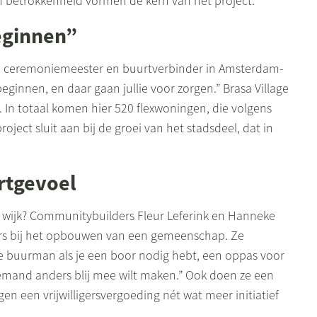
en betrokkenheid vormen de kern van het project.
eginnen”
, ceremoniemeester en
buurtverbinder
in Amsterdam-
eginnen, en daar gaan jullie voor zorgen.” Brasa
Village
. In totaal komen hier 520
flexwoningen
, die volgens
oject sluit aan bij de groei van het stadsdeel, dat in
rtgevoel
 wijk?
Communitybuilders
Fleur Leferink en Hanneke
rs bij het opbouwen van een gemeenschap. Ze
 je buurman als je een boor nodig hebt, een oppas voor
r iemand anders blij mee wilt maken.” Ook doen ze een
n een vrijwilligersvergoeding nét wat meer initiatief