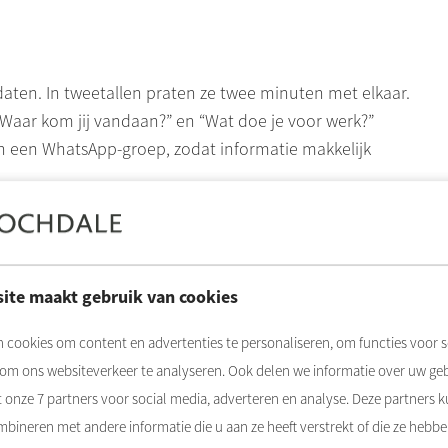
aten. In tweetallen praten ze twee minuten met elkaar.
Waar kom jij vandaan?” en “Wat doe je voor werk?”
an een WhatsApp-groep, zodat informatie makkelijk
aakt naar meer
rvoor stevig is gelegd. Want de bewoners vormen straks
ite maakt gebruik van cookies
 het vinden van werk, het organiseren van een
gens planning verloopt, ontmoeten deze eerste bewoners
 cookies om content en advertenties te personaliseren, om functies voor s
tgenoten. Dan is Brasa
Village
compleet: een nieuwe
 om ons websiteverkeer te analyseren. Ook delen we informatie over uw ge
ijdragen aan een prettige leefomgeving.
t onze
7
partners voor social media, adverteren en analyse. Deze partners 
bineren met andere informatie die u aan ze heeft verstrekt of die ze hebb