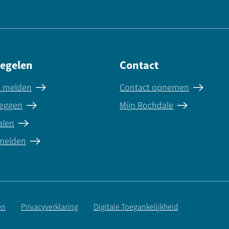
regelen
Contact
e melden
Contact opnemen
eggen
Mijn Rochdale
alen
 melden
en
Privacyverklaring
Digitale Toegankelijkheid