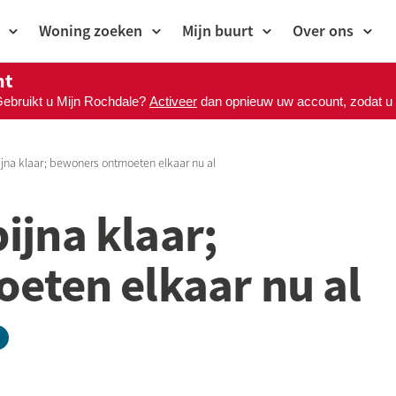
Woning zoeken
Mijn buurt
Over ons
nt
Gebruikt u Mijn Rochdale?
Activeer
dan opnieuw uw account, zodat u M
bijna klaar; bewoners ontmoeten elkaar nu al
bijna klaar;
eten elkaar nu al